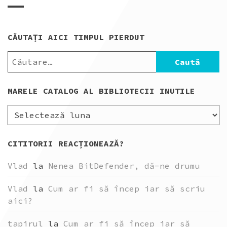
CAFEA”
CĂUTAȚI AICI TIMPUL PIERDUT
CAUTĂ
DUPĂ:
MARELE CATALOG AL BIBLIOTECII INUTILE
MARELE
CATALOG
AL
CITITORII REACȚIONEAZĂ?
BIBLIOTECII
INUTILE
Vlad
la
Nenea BitDefender, dă-ne drumu
Vlad
la
Cum ar fi să încep iar să scriu
aici?
tapirul
la
Cum ar fi să încep iar să