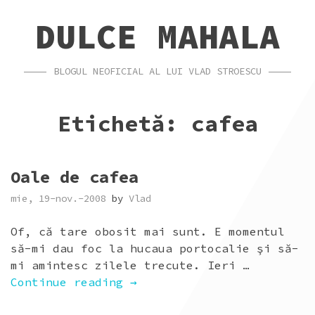
SKIP
SKIP
DULCE MAHALA
TO
TO
CONTENT
FOOTER
BLOGUL NEOFICIAL AL LUI VLAD STROESCU
Etichetă:
cafea
Oale de cafea
mie, 19-nov.-2008
by
Vlad
Of, că tare obosit mai sunt. E momentul
să-mi dau foc la hucaua portocalie şi să-
mi amintesc zilele trecute. Ieri …
„OALE
Continue reading
→
DE