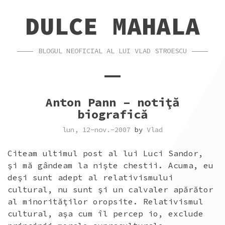
SKIP
SKIP
DULCE MAHALA
TO
TO
CONTENT
FOOTER
BLOGUL NEOFICIAL AL LUI VLAD STROESCU
Anton Pann – notiţă
biografică
lun, 12-nov.-2007
by
Vlad
Citeam ultimul post al lui Luci Sandor,
şi mă gândeam la nişte chestii. Acuma, eu
deşi sunt adept al relativismului
cultural, nu sunt şi un calvaler apărător
al minorităţilor oropsite. Relativismul
cultural, aşa cum îl percep io, exclude