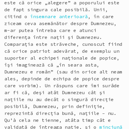
este că orice „alegere” a poporului este
de fapt singura cale posibilă. Unii,
citind o
însemnare anterioară
, în care
ziceam ceva asemănător despre Dumnezeu,
m-ar putea întreba care e atunci
diferenţa între naţii şi Dumnezeu.
Comparaţia este străveche, cunoscut fiind
că orice patriot adevărat, de exemplu un
suporter al echipei naţionale de popice,
îşi imaginează că „în seara asta,
Dumnezeu e român” (sau din orice alt neam
ales, depinde de echipa de popice despre
care vorbim). Un răspuns care îmi surâde
ar fi că, deşi atât Dumnezeu cât şi
naţiile nu au decât o singură direcţie
posibilă, Dumnezeu, prin definiţie,
reprezintă direcţia bună, naţiile – nu.
Qu’à cela ne tienne, atâta timp cât e
validată de întreaga naţie, şi o
minciună