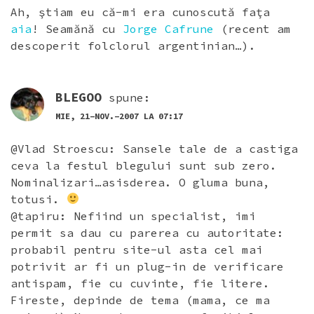
Ah, ştiam eu că-mi era cunoscută faţa
aia
! Seamănă cu
Jorge Cafrune
(recent am
descoperit folclorul argentinian…).
BLEGOO
spune:
MIE, 21-NOV.-2007 LA 07:17
@Vlad Stroescu: Sansele tale de a castiga
ceva la festul blegului sunt sub zero.
Nominalizari…asisderea. O gluma buna,
totusi.
@tapiru: Nefiind un specialist, imi
permit sa dau cu parerea cu autoritate:
probabil pentru site-ul asta cel mai
potrivit ar fi un plug-in de verificare
antispam, fie cu cuvinte, fie litere.
Fireste, depinde de tema (mama, ce ma