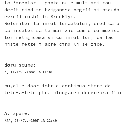
la ‘mnealor – poate nu e mult mai rau
decit cind se tziganesc negrii si pseudo-
evreii rushi in Brooklyn.
Referitor la imnul Israelului, cred ca o
sa incetez sa le mai zic cum e cu muzica
lor religioasa si cu imnul lor, ca fac
niste fetze f acre cind li se zice.
doru
spune:
D, 18-NOV.-2007 LA 13:03
nu,el e doar intr-o continua stare de
tete-a-tete ptr. alungarea decerebratilor
A.
spune:
MAR, 20-NOV.-2007 LA 22:49