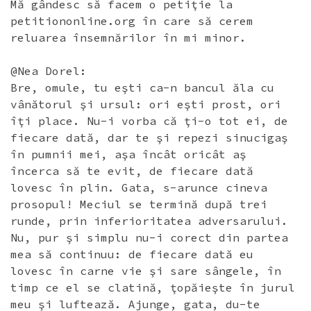
Mă gândesc să facem o petiţie la
petitiononline.org în care să cerem
reluarea însemnărilor în mi minor.
@Nea Dorel:
Bre, omule, tu eşti ca-n bancul ăla cu
vânătorul şi ursul: ori eşti prost, ori
îţi place. Nu-i vorba că ţi-o tot ei, de
fiecare dată, dar te şi repezi sinucigaş
în pumnii mei, aşa încât oricât aş
încerca să te evit, de fiecare dată
lovesc în plin. Gata, s-arunce cineva
prosopul! Meciul se termină după trei
runde, prin inferioritatea adversarului.
Nu, pur şi simplu nu-i corect din partea
mea să continuu: de fiecare dată eu
lovesc în carne vie şi sare sângele, în
timp ce el se clatină, ţopăieşte în jurul
meu şi luftează. Ajunge, gata, du-te