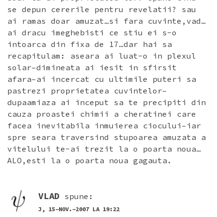
se depun cererile pentru revelatii? sau
ai ramas doar amuzat…si fara cuvinte,vad…
ai dracu imeghebisti ce stiu ei s-o
intoarca din fixa de 17…dar hai sa
recapitulam: aseara ai luat-o in plexul
solar–dimineata ai iesit in sfirsit
afara–ai incercat cu ultimile puteri sa
pastrezi proprietatea cuvintelor–
dupaamiaza ai inceput sa te precipiti din
cauza proastei chimii a cheratinei care
facea inevitabila inmuierea ciocului–iar
spre seara traversind stupoarea amuzata a
vitelului te-ai trezit la o poarta noua…
ALO,esti la o poarta noua gagauta.
VLAD
spune:
J, 15-NOV.-2007 LA 19:22