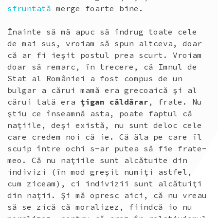
sfruntată
merge foarte bine.
Înainte să mă apuc să îndrug toate cele
de mai sus, vroiam să spun altceva, doar
că ar fi ieşit postul prea scurt. Vroiam
doar să remarc, în trecere, că Imnul de
Stat al României a fost compus de un
bulgar a cărui mamă era grecoaică şi al
cărui tată era
ţigan căldărar
, frate. Nu
ştiu ce înseamnă asta, poate faptul că
naţiile, deşi există, nu sunt deloc cele
care credem noi că ie. Că ăla pe care îl
scuip între ochi s-ar putea să fie frate-
meo. Că nu naţiile sunt alcătuite din
indivizi (în mod greşit numiţi astfel,
cum ziceam), ci indivizii sunt alcătuiţi
din naţii. Şi mă opresc aici, că nu vreau
să se zică că moralizez, fiindcă io nu