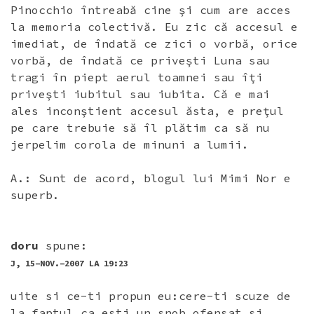
Pinocchio întreabă cine şi cum are acces
la memoria colectivă. Eu zic că accesul e
imediat, de îndată ce zici o vorbă, orice
vorbă, de îndată ce priveşti Luna sau
tragi în piept aerul toamnei sau îţi
priveşti iubitul sau iubita. Că e mai
ales inconştient accesul ăsta, e preţul
pe care trebuie să îl plătim ca să nu
jerpelim corola de minuni a lumii.
A.: Sunt de acord, blogul lui Mimi Nor e
superb.
doru
spune:
J, 15-NOV.-2007 LA 19:23
uite si ce-ti propun eu:cere-ti scuze de
la faptul ca esti un snob ofensat si