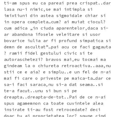
ti-am spus eu ca pareai prea crispat..dar
lasa nu-i nimic,se mai intimpla si
imixtiuni din astea sigmoidale chiar si
in opera completa…cum? ai muiat ciocul?
cum adica „in ciuda aparentelor,daca si-
ar abandona ifosele veleitare si usor
bovarice iulia ar fi profund simpatica si
demn de ascultat”…pai acu ce faci gagauta
? ramii fidel gestului civic si te
autoraschetezi? bravos mai,eu tocmai ma
gindeam la o chiureta retroactiva..aaa,nu
stii ce e aia? e simplu..e un fel de n-ai
mai fi care o priveste pe maica-ta…dar ce
sa-i faci saraca,nu si-a dat seama..si
te-a facut..unu si bun si pe
dreapta..dreapta-de-tot..Pai de ce n-ai
spus agamemnon ca toate cuvintele alea
insirate ti-au fost retrocedate? deci
doar tu ai proprietatea lor? spune cind