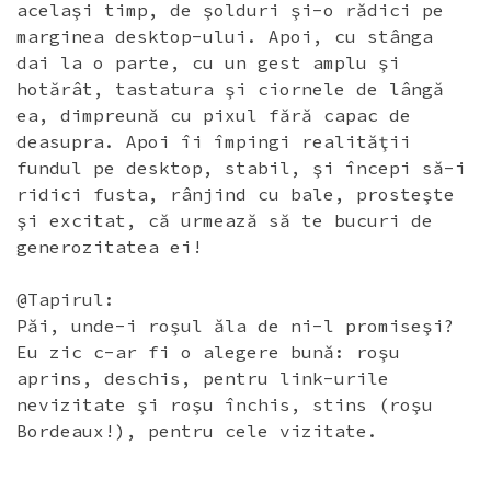
acelaşi timp, de şolduri şi-o rădici pe
marginea desktop-ului. Apoi, cu stânga
dai la o parte, cu un gest amplu şi
hotărât, tastatura şi ciornele de lângă
ea, dimpreună cu pixul fără capac de
deasupra. Apoi îi împingi realităţii
fundul pe desktop, stabil, şi începi să-i
ridici fusta, rânjind cu bale, prosteşte
şi excitat, că urmează să te bucuri de
generozitatea ei!
@Tapirul:
Păi, unde-i roşul ăla de ni-l promiseşi?
Eu zic c-ar fi o alegere bună: roşu
aprins, deschis, pentru link-urile
nevizitate şi roşu închis, stins (roşu
Bordeaux!), pentru cele vizitate.