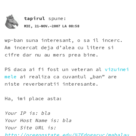
tapirul
spune:
MIE, 21-NOV.-2007 LA 08:58
wp-ban suna interesant, o sa il incerc.
Am incercat deja d’alea cu litere si
cifre dar nu au mers prea bine.
PS daca ai fi fost un veteran al
vizuinei
mele
ai realiza ca cuvantul „ban” are
niste reverberatii interesante.
Ha, imi place asta:
Your IP is: bla
Your Host Name is: bla
Your Site URL is:
http://oregonstate.edu/%7Edogaruc/mahalau