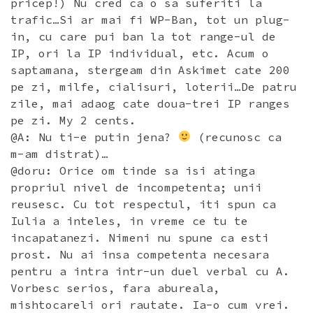
pricep!) Nu cred ca o sa suferiti la
trafic…Si ar mai fi WP-Ban, tot un plug-
in, cu care pui ban la tot range-ul de
IP, ori la IP individual, etc. Acum o
saptamana, stergeam din Askimet cate 200
pe zi, milfe, cialisuri, loterii…De patru
zile, mai adaog cate doua-trei IP ranges
pe zi. My 2 cents.
@A: Nu ti-e putin jena?
(recunosc ca
m-am distrat)…
@doru: Orice om tinde sa isi atinga
propriul nivel de incompetenta; unii
reusesc. Cu tot respectul, iti spun ca
Iulia a inteles, in vreme ce tu te
incapatanezi. Nimeni nu spune ca esti
prost. Nu ai insa competenta necesara
pentru a intra intr-un duel verbal cu A.
Vorbesc serios, fara abureala,
mishtocareli ori rautate. Ia-o cum vrei.