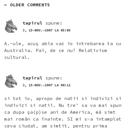
NAVIGARE
← OLDER COMMENTS
ÎN
COMENTARII
tapirul
spune:
J, 15-NOV.-2007 LA 05:05
A.-ule, acuş abia vaz io intrebarea ta cu
Australia. Pai, de ce nu? Relativism
cultural.
tapirul
spune:
J, 15-NOV.-2007 LA 08:11
si tot io, apropo de natii si indivizi si
indivizi si natii. Nu tre’ sa va mai spun
ca dupa şa(p)se ani de America, mă simt
mai român ca înainte. SI mi s-a intamplat
ceva ciudat, am simtit, pentru prima