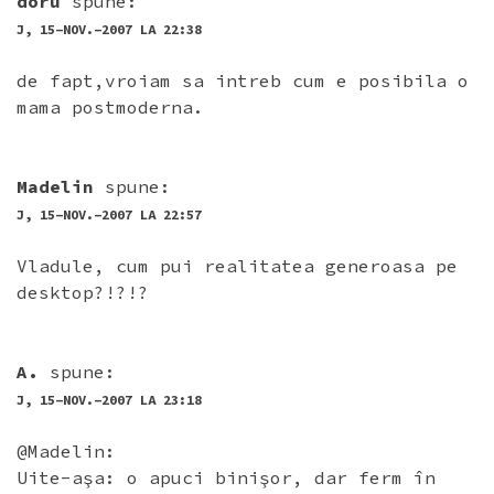
doru
spune:
J, 15-NOV.-2007 LA 22:38
de fapt,vroiam sa intreb cum e posibila o
mama postmoderna.
Madelin
spune:
J, 15-NOV.-2007 LA 22:57
Vladule, cum pui realitatea generoasa pe
desktop?!?!?
A.
spune:
J, 15-NOV.-2007 LA 23:18
@Madelin:
Uite-aşa: o apuci binişor, dar ferm în