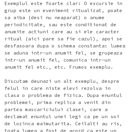
Exemplul este foarte clar: O excursie in
grup este un eveniment ritualizat, poate
sa aiba (desi nu neaparat) o anume
periodicitate, sau este conditionat de
anumite actiuni care au si ele caracter
ritual (aici pare sa fie cazul), apoi se
desfasoara dupa o schema constanta: lumea
se aduna intr-un anumit fel, se grupeaza
intr-un anumit fel, comunica intr-un
anumit fel etc., etc. Frumos exemplu.
Discutam deunazi un alt exemplu, despre
felul in care niste elevi rezolva in
clasa o problema de fizica. Dupa enuntul
problemei, prima replica a venit din
partea mascariciului clasei, care a
declamat enuntul unei legi ca pe un soi
de lozinca maimutarita. Ceilalti au ris,
toata lumea a fost de acord ca este un