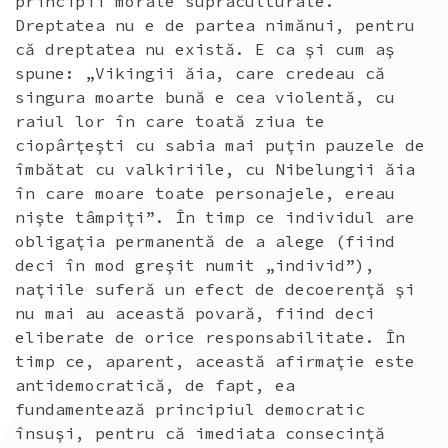
principii morale supraculturale.
Dreptatea nu e de partea nimănui, pentru
că dreptatea nu există. E ca şi cum aş
spune: „Vikingii ăia, care credeau că
singura moarte bună e cea violentă, cu
raiul lor în care toată ziua te
ciopârţeşti cu sabia mai puţin pauzele de
îmbătat cu valkiriile, cu Nibelungii ăia
în care moare toate personajele, ereau
nişte tâmpiţi”. În timp ce individul are
obligaţia permanentă de a alege (fiind
deci în mod greşit numit „individ”),
naţiile suferă un efect de decoerenţă şi
nu mai au această povară, fiind deci
eliberate de orice responsabilitate. În
timp ce, aparent, această afirmaţie este
antidemocratică, de fapt, ea
fundamentează principiul democratic
însuşi, pentru că imediata consecinţă