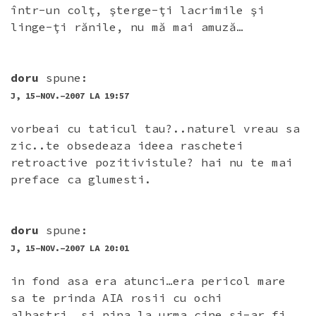
într-un colţ, şterge-ţi lacrimile şi
linge-ţi rănile, nu mă mai amuză…
doru
spune:
J, 15-NOV.-2007 LA 19:57
vorbeai cu taticul tau?..naturel vreau sa
zic..te obsedeaza ideea raschetei
retroactive pozitivistule? hai nu te mai
preface ca glumesti.
doru
spune:
J, 15-NOV.-2007 LA 20:01
in fond asa era atunci…era pericol mare
sa te prinda AIA rosii cu ochi
albastri..si pina la urma cine si-ar fi