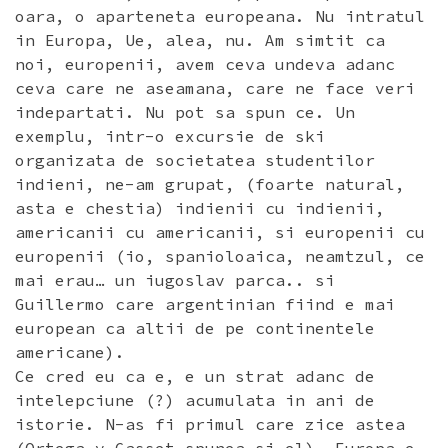
oara, o aparteneta europeana. Nu intratul
in Europa, Ue, alea, nu. Am simtit ca
noi, europenii, avem ceva undeva adanc
ceva care ne aseamana, care ne face veri
indepartati. Nu pot sa spun ce. Un
exemplu, intr-o excursie de ski
organizata de societatea studentilor
indieni, ne-am grupat, (foarte natural,
asta e chestia) indienii cu indienii,
americanii cu americanii, si europenii cu
europenii (io, spanioloaica, neamtzul, ce
mai erau… un iugoslav parca.. si
Guillermo care argentinian fiind e mai
european ca altii de pe continentele
americane).
Ce cred eu ca e, e un strat adanc de
intelepciune (?) acumulata in ani de
istorie. N-as fi primul care zice astea
(Ortega y Gasset spunea si el). Europa e