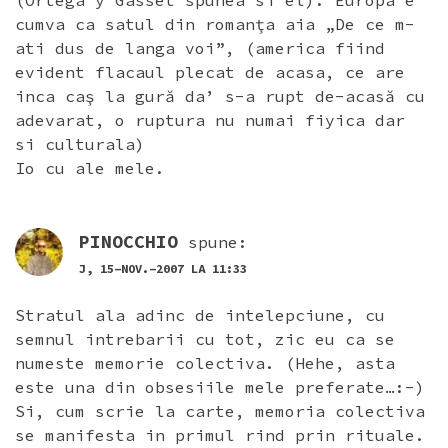
cumva ca satul din romanţa aia „De ce m-
ati dus de langa voi”, (america fiind
evident flacaul plecat de acasa, ce are
inca caş la gură da’ s-a rupt de-acasă cu
adevarat, o ruptura nu numai fiyica dar
si culturala)
Io cu ale mele.
PINOCCHIO
spune:
J, 15-NOV.-2007 LA 11:33
Stratul ala adinc de intelepciune, cu
semnul intrebarii cu tot, zic eu ca se
numeste memorie colectiva. (Hehe, asta
este una din obsesiile mele preferate…:-)
Si, cum scrie la carte, memoria colectiva
se manifesta in primul rind prin rituale.