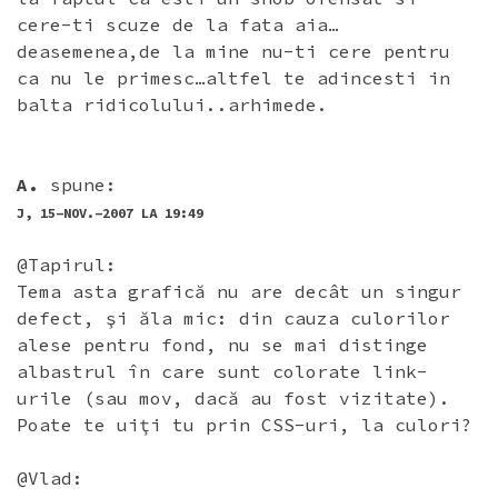
cere-ti scuze de la fata aia…
deasemenea,de la mine nu-ti cere pentru
ca nu le primesc…altfel te adincesti in
balta ridicolului..arhimede.
A.
spune:
J, 15-NOV.-2007 LA 19:49
@Tapirul:
Tema asta grafică nu are decât un singur
defect, şi ăla mic: din cauza culorilor
alese pentru fond, nu se mai distinge
albastrul în care sunt colorate link-
urile (sau mov, dacă au fost vizitate).
Poate te uiţi tu prin CSS-uri, la culori?
@Vlad: