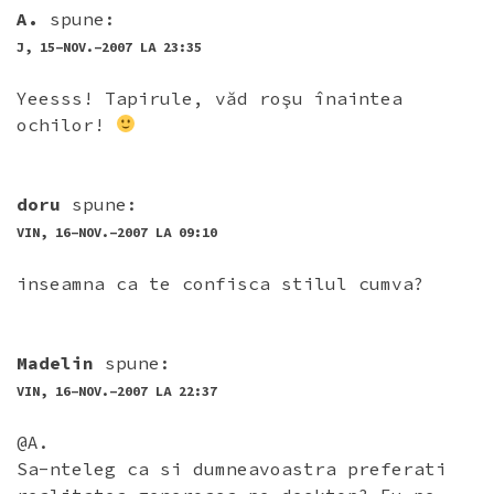
A.
spune:
J, 15-NOV.-2007 LA 23:35
Yeesss! Tapirule, văd roşu înaintea
ochilor!
doru
spune:
VIN, 16-NOV.-2007 LA 09:10
inseamna ca te confisca stilul cumva?
Madelin
spune:
VIN, 16-NOV.-2007 LA 22:37
@A.
Sa-nteleg ca si dumneavoastra preferati