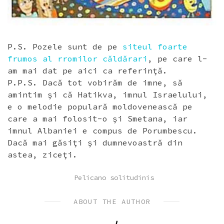
P.S. Pozele sunt de pe
siteul foarte
frumos al rromilor căldărari
, pe care l-
am mai dat pe aici ca referinţă.
P.P.S. Dacă tot vobirăm de imne, să
amintim şi că Hatikva, imnul Israelului,
e o melodie populară moldovenească pe
care a mai folosit-o şi Smetana, iar
imnul Albaniei e compus de Porumbescu.
Dacă mai găsiţi şi dumnevoastră din
astea, ziceţi.
POSTED
Pelicano solitudinis
IN
ABOUT THE AUTHOR