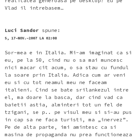
realitatea generoasa pe desktop? Eu pe
Vlad il intrebasem…
Luci Sandor
spune:
S, 17-NOV.-2007 LA 02:08
Sor-mea e in Italia. Mi-am imaginat ca si
eu, pe la 50, cind nu o sa mai muncesc
nici macar cit acum, o sa stau cu fundul
la soare prin Italia. Adica cum ar veni
eu si cu tot neamul meu ne faceam
italieni. Cind se bate srilankezul intre
el, ma doare la basca, dar cind vad ca
baietii astia, alminteri tot un fel de
tzigani, se p.. pe visul meu si si-au pus
in cap sa ne faca turisti, ma „inervez”.
Pe de alta parte, imi amintesc ca si
masina de propaganda nu prea functioneaza