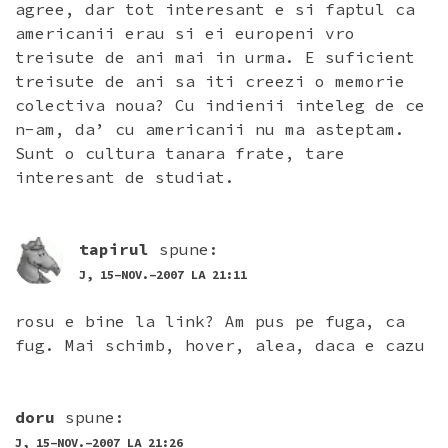
agree, dar tot interesant e si faptul ca
americanii erau si ei europeni vro
treisute de ani mai in urma. E suficient
treisute de ani sa iti creezi o memorie
colectiva noua? Cu indienii inteleg de ce
n-am, da’ cu americanii nu ma asteptam.
Sunt o cultura tanara frate, tare
interesant de studiat.
tapirul
spune:
J, 15-NOV.-2007 LA 21:11
rosu e bine la link? Am pus pe fuga, ca
fug. Mai schimb, hover, alea, daca e cazu
doru
spune:
J, 15-NOV.-2007 LA 21:26