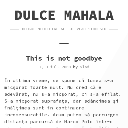
SKIP
SKIP
DULCE MAHALA
TO
TO
CONTENT
FOOTER
BLOGUL NEOFICIAL AL LUI VLAD STROESCU
This is not goodbye
J, 3-iul.-2008
by
Vlad
În ultima vreme, se spune că lumea s-a
micşorat foarte mult. Nu cred că e
adevărat, nu s-a micşorat, ci s-a efilat.
S-a micşorat suprafaţa, dar adâncimea şi
înălţimea sunt în continuare
incomensurabile. Acum putem să parcurgem
distanţa parcursă de Marco Polo într-o