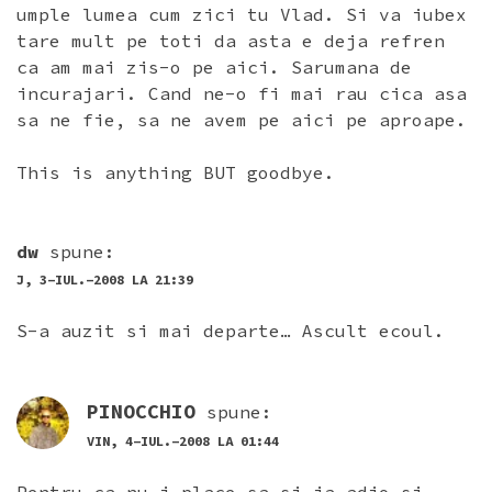
umple lumea cum zici tu Vlad. Si va iubex
tare mult pe toti da asta e deja refren
ca am mai zis-o pe aici. Sarumana de
incurajari. Cand ne-o fi mai rau cica asa
sa ne fie, sa ne avem pe aici pe aproape.
This is anything BUT goodbye.
dw
spune:
J, 3-IUL.-2008 LA 21:39
S-a auzit si mai departe… Ascult ecoul.
PINOCCHIO
spune:
VIN, 4-IUL.-2008 LA 01:44