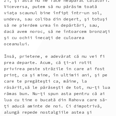
zi, şi asta nu ne face neapărat călători.
Viceversa, putem să nu părăsim toată
viaţa scaunul bine înfipt într-un sol,
undeva, sau coliba din deşert, şi totuşi
să ne pierdem urma în depărtări, sau,
dacă avem noroc, să ne întoarcem bronzaţi
şi cu ochii înecaţi de culoarea
oceanului.
Însă, prietene, e adevărat că nu vei fi
prea departe. Acum, că ţi-ai rotit
privirea peste străzile în care ai fost
prinţ, ca şi mine, în ultimii ani, şi pe
care te pregăteşti ca, mâine, la
răsărit,să le părăseşti de tot, nu-ţi lua
rămas bun. Nu-ţi spun asta pentru că ai
lua cu tine o bucată din Rahova care să-
ţi aducă aminte de noi. Ci dimpotrivă,
alungă repede nostalgiile astea şi