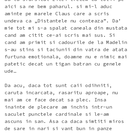
aici sa ne bem paharul. si mi-l aduc
aminte pe marele Claus care a scris
undeva ca „Distantele nu conteaza”. Da’
mie tot mi s-a spalat caneala din mustata
cand am citit ce-ai scris mai sus. Si
cand am primit si cadourile de la Madelin
s-au stins si taciunii din vatra de atata
furtuna emotionala, doamne nu e nimic mai
patetic decat un tigan batran cu genele
ude…
Da acu, daca tot sunt caii odihniti,
caruta incarcata, rasaritu aproape, nu
mai am ce face decat sa plec. Insa
inainte de plecare am inchis intr-un
saculet punctele cardinale si le-am
ascuns in san. Asa ca daca simtiti miros
de sare in nari si vant bun in panze