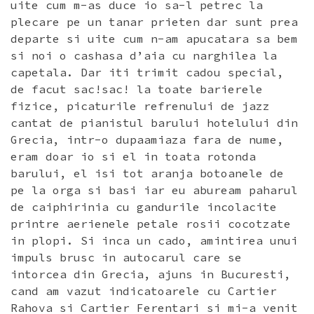
uite cum m-as duce io sa-l petrec la
plecare pe un tanar prieten dar sunt prea
departe si uite cum n-am apucatara sa bem
si noi o cashasa d’aia cu narghilea la
capetala. Dar iti trimit cadou special,
de facut sac!sac! la toate barierele
fizice, picaturile refrenului de jazz
cantat de pianistul barului hotelului din
Grecia, intr-o dupaamiaza fara de nume,
eram doar io si el in toata rotonda
barului, el isi tot aranja botoanele de
pe la orga si basi iar eu abuream paharul
de caiphirinia cu gandurile incolacite
printre aerienele petale rosii cocotzate
in plopi. Si inca un cado, amintirea unui
impuls brusc in autocarul care se
intorcea din Grecia, ajuns in Bucuresti,
cand am vazut indicatoarele cu Cartier
Rahova si Cartier Ferentari si mi-a venit