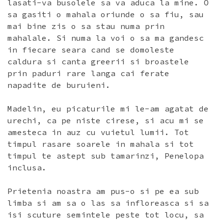
lasati-va busolele sa va aduca la mine. O
sa gasiti o mahala oriunde o sa fiu, sau
mai bine zis o sa stau numa prin
mahalale. Si numa la voi o sa ma gandesc
in fiecare seara cand se domoleste
caldura si canta greerii si broastele
prin paduri rare langa cai ferate
napadite de buruieni.
Madelin, eu picaturile mi le-am agatat de
urechi, ca pe niste cirese, si acu mi se
amesteca in auz cu vuietul lumii. Tot
timpul rasare soarele in mahala si tot
timpul te astept sub tamarinzi, Penelopa
inclusa.
Prietenia noastra am pus-o si pe ea sub
limba si am sa o las sa infloreasca si sa
isi scuture semintele peste tot locu, sa