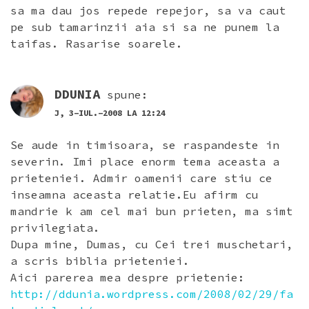
sa ma dau jos repede repejor, sa va caut
pe sub tamarinzii aia si sa ne punem la
taifas. Rasarise soarele.
DDUNIA
spune:
J, 3-IUL.-2008 LA 12:24
Se aude in timisoara, se raspandeste in
severin. Imi place enorm tema aceasta a
prieteniei. Admir oamenii care stiu ce
inseamna aceasta relatie.Eu afirm cu
mandrie k am cel mai bun prieten, ma simt
privilegiata.
Dupa mine, Dumas, cu Cei trei muschetari,
a scris biblia prieteniei.
Aici parerea mea despre prietenie:
http://ddunia.wordpress.com/2008/02/29/fa