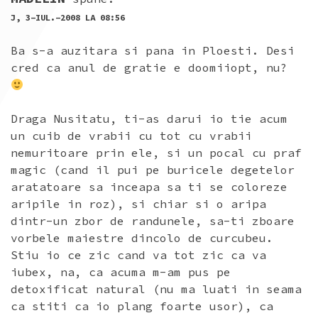
J, 3-IUL.-2008 LA 08:56
Ba s-a auzitara si pana in Ploesti. Desi
cred ca anul de gratie e doomiiopt, nu?
Draga Nusitatu, ti-as darui io tie acum
un cuib de vrabii cu tot cu vrabii
nemuritoare prin ele, si un pocal cu praf
magic (cand il pui pe buricele degetelor
aratatoare sa inceapa sa ti se coloreze
aripile in roz), si chiar si o aripa
dintr-un zbor de randunele, sa-ti zboare
vorbele maiestre dincolo de curcubeu.
Stiu io ce zic cand va tot zic ca va
iubex, na, ca acuma m-am pus pe
detoxificat natural (nu ma luati in seama
ca stiti ca io plang foarte usor), ca