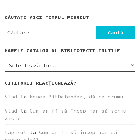
CĂUTAȚI AICI TIMPUL PIERDUT
CAUTĂ
DUPĂ:
MARELE CATALOG AL BIBLIOTECII INUTILE
MARELE
CATALOG
AL
CITITORII REACȚIONEAZĂ?
BIBLIOTECII
INUTILE
Vlad
la
Nenea BitDefender, dă-ne drumu
Vlad
la
Cum ar fi să încep iar să scriu
aici?
tapirul
la
Cum ar fi să încep iar să
scriu aici?