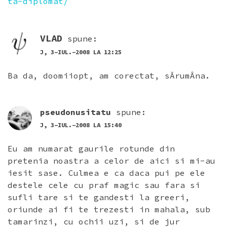
ta-diplomat/
VLAD
spune:
J, 3-IUL.-2008 LA 12:25
Ba da, doomiiopt, am corectat, sĂrumÂna.
pseudonusitatu
spune:
J, 3-IUL.-2008 LA 15:40
Eu am numarat gaurile rotunde din
pretenia noastra a celor de aici si mi-au
iesit sase. Culmea e ca daca pui pe ele
destele cele cu praf magic sau fara si
sufli tare si te gandesti la greeri,
oriunde ai fi te trezesti in mahala, sub
tamarinzi, cu ochii uzi, si de jur