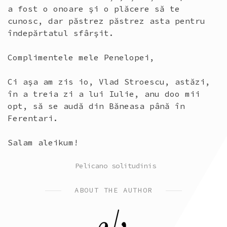
a fost o onoare şi o plăcere să te
cunosc, dar păstrez păstrez asta pentru
îndepărtatul sfârşit.
Complimentele mele Penelopei,
Ci aşa am zis io, Vlad Stroescu, astăzi,
în a treia zi a lui Iulie, anu doo mii
opt, să se audă din Băneasa până în
Ferentari.
Salam aleikum!
POSTED
Pelicano solitudinis
IN
ABOUT THE AUTHOR