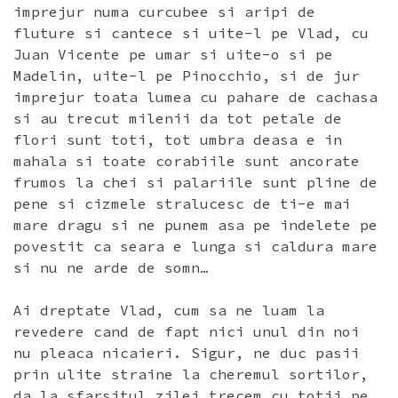
imprejur numa curcubee si aripi de
fluture si cantece si uite-l pe Vlad, cu
Juan Vicente pe umar si uite-o si pe
Madelin, uite-l pe Pinocchio, si de jur
imprejur toata lumea cu pahare de cachasa
si au trecut milenii da tot petale de
flori sunt toti, tot umbra deasa e in
mahala si toate corabiile sunt ancorate
frumos la chei si palariile sunt pline de
pene si cizmele stralucesc de ti-e mai
mare dragu si ne punem asa pe indelete pe
povestit ca seara e lunga si caldura mare
si nu ne arde de somn…
Ai dreptate Vlad, cum sa ne luam la
revedere cand de fapt nici unul din noi
nu pleaca nicaieri. Sigur, ne duc pasii
prin ulite straine la cheremul sortilor,
da la sfarsitul zilei trecem cu totii pe