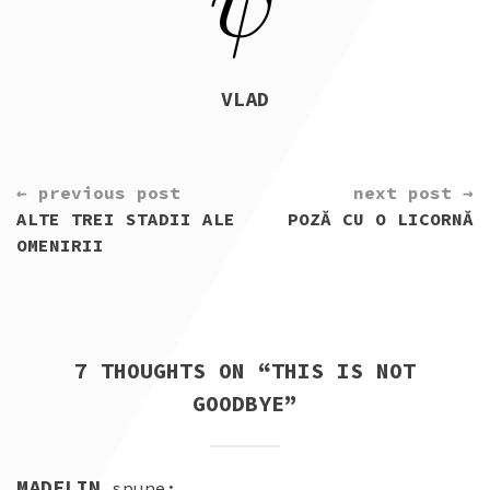
VLAD
CONTINUE
← previous post
next post →
READING
ALTE TREI STADII ALE
POZĂ CU O LICORNĂ
OMENIRII
7 THOUGHTS ON “
THIS IS NOT
GOODBYE
”
MADELIN
spune: