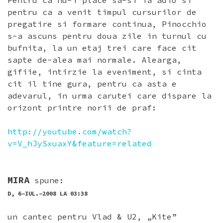
Pentru ca nu-i place sa-si ia adio si
pentru ca a venit timpul cursurilor de
pregatire si formare continua, Pinocchio
s-a ascuns pentru doua zile in turnul cu
bufnita, la un etaj trei care face cit
sapte de-alea mai normale. Alearga,
gifiie, intirzie la eveniment, si cinta
cit il tine gura, pentru ca asta e
adevarul, in urma carutei care dispare la
orizont printre norii de praf:
http://youtube.com/watch?
v=V_hJySxuaxY&feature=related
MIRA
spune:
D, 6-IUL.-2008 LA 03:38
un cantec pentru Vlad & U2, „Kite”