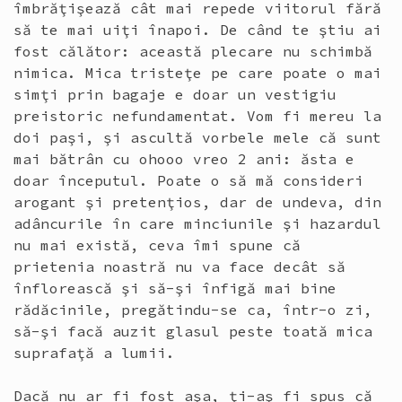
îmbrăţişează cât mai repede viitorul fără
să te mai uiţi înapoi. De când te ştiu ai
fost călător: această plecare nu schimbă
nimica. Mica tristeţe pe care poate o mai
simţi prin bagaje e doar un vestigiu
preistoric nefundamentat. Vom fi mereu la
doi paşi, şi ascultă vorbele mele că sunt
mai bătrân cu ohooo vreo 2 ani: ăsta e
doar începutul. Poate o să mă consideri
arogant şi pretenţios, dar de undeva, din
adâncurile în care minciunile şi hazardul
nu mai există, ceva îmi spune că
prietenia noastră nu va face decât să
înflorească şi să-şi înfigă mai bine
rădăcinile, pregătindu-se ca, într-o zi,
să-şi facă auzit glasul peste toată mica
suprafaţă a lumii.
Dacă nu ar fi fost aşa, ţi-aş fi spus că