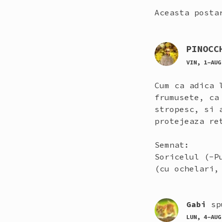
Aceasta posta
PINOCC
VIN, 1-AUG
Cum ca adica 
frumusete, ca
stropesc, si 
protejeaza re
Semnat:
Soricelul (-P
(cu ochelari,
Gabi
sp
LUN, 4-AUG