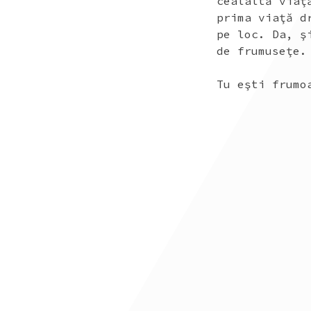
cealaltă viaţ
prima viaţă d
pe loc. Da, ş
de frumuseţe.
Tu eşti frumo