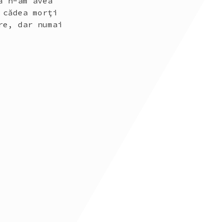
ă n-am avea
 cădea morţi
re, dar numai