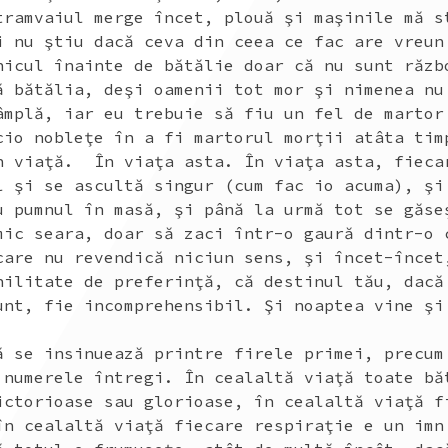
tramvaiul merge încet, plouă şi maşinile mă s
i nu ştiu dacă ceva din ceea ce fac are vreun
nicul înainte de bătălie doar că nu sunt răzb
ă bătălia, deşi oamenii tot mor şi nimenea nu
âmplă, iar eu trebuie să fiu un fel de martor
cio nobleţe în a fi martorul morţii atâta tim
n viaţă. În viaţa asta. În viaţa asta, fieca
l şi se ascultă singur (cum fac io acuma), şi
u pumnul în masă, şi până la urmă tot se găse
mic seara, doar să zaci într-o gaură dintr-o 
care nu revendică niciun sens, şi încet-încet
nilitate de preferinţă, că destinul tău, dacă
unt, fie incomprehensibil. Şi noaptea vine şi
ă se insinuează printre firele primei, precum
 numerele întregi. În cealaltă viaţă toate bă
ictorioase sau glorioase, în cealaltă viaţă f
în cealaltă viaţă fiecare respiraţie e un imn