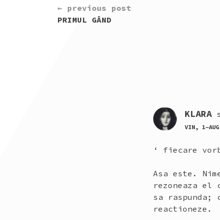
CONTINUE
← previous post
READING
PRIMUL GÂND
KLARA
VIN, 1-AUG
‘ fiecare vor
Asa este. Nim
rezoneaza el 
sa raspunda; 
reactioneze.