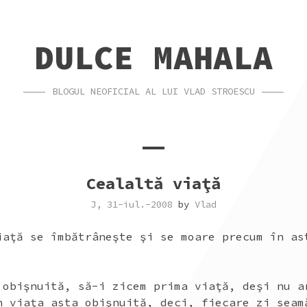
DULCE MAHALA
BLOGUL NEOFICIAL AL LUI VLAD STROESCU
Cealaltă viaţă
J, 31-iul.-2008
by
Vlad
iaţă se îmbătrâneşte şi se moare precum în as
 obişnuită, să-i zicem prima viaţă, deşi nu a
n viaţa asta obişnuită, deci, fiecare zi seam