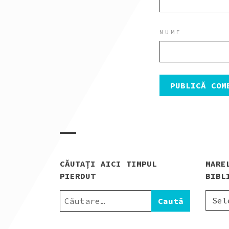
NUME
CĂUTAȚI AICI TIMPUL
MARE
PIERDUT
BIBL
CAUTĂ
MARE
DUPĂ:
CATA
AL