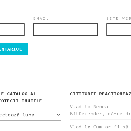
EMAIL
SITE WE
LE CATALOG AL
CITITORII REACȚIONEA
IOTECII INUTILE
Vlad
la
Nenea
LE
BitDefender, dă-ne d
LOG
Vlad
la
Cum ar fi să