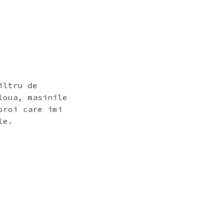
iltru de
loua, masinile
oroi care imi
le.