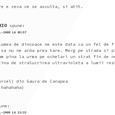
re e ceva ce se asculta, si atit.
HIO
spune:
.-2008 LA 05:57
lumea de dincoace ne este data ca un fel de f
 sa nu ne arda prea tare. Merg pe strada si p
am pina la urma pe ochelari un strat fin de n
tina de stralucrirea ultravioleta a lumii rea
urcel) din Gaura de Canapea
 hahahaha)
une:
.-2008 LA 12:33