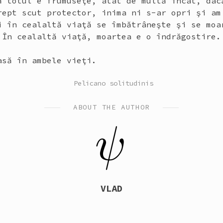
ă totul e frumuseţe, atât de multă încât, dac
rept scut protector, inima ni s-ar opri şi am
i în cealaltă viaţă se îmbătrâneşte şi se moa
 În cealaltă viaţă, moartea e o îndrăgostire.
asă în ambele vieţi.
POSTED
Pelicano solitudinis
IN
ABOUT THE AUTHOR
VLAD