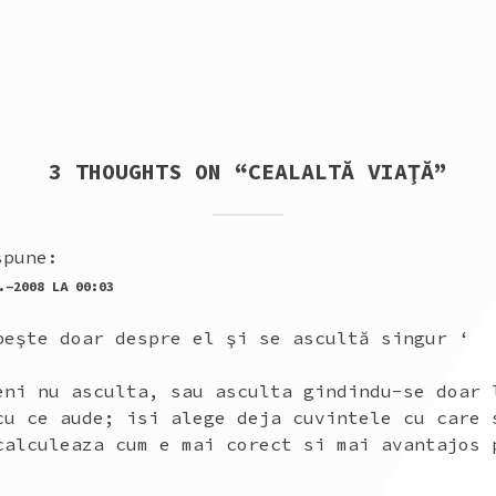
3 THOUGHTS ON “
CEALALTĂ VIAŢĂ
”
spune:
.-2008 LA 00:03
beşte doar despre el şi se ascultă singur ‘
eni nu asculta, sau asculta gindindu-se doar 
cu ce aude; isi alege deja cuvintele cu care 
calculeaza cum e mai corect si mai avantajos 