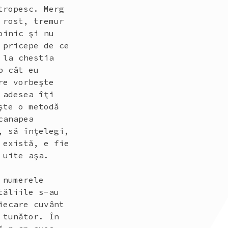
tropesc. Merg
 rost, tremur
oinic şi nu
 pricepe de ce
 la chestia
p cât eu
re vorbeşte
 adesea îţi
şte o metodă
canapea
, să înţelegi,
 există, e fie
 uite aşa.
 numerele
tăliile s-au
iecare cuvânt
 tunător. În