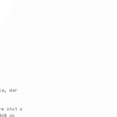
ta, dar
re nici o
ănă cu