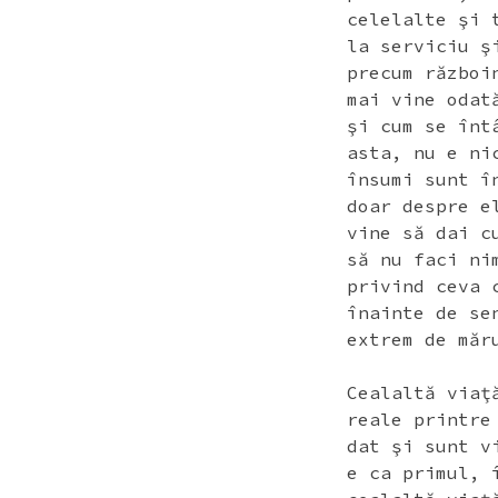
celelalte şi 
la serviciu ş
precum război
mai vine odat
şi cum se înt
asta, nu e ni
însumi sunt î
doar despre e
vine să dai c
să nu faci ni
privind ceva 
înainte de se
extrem de măr
Cealaltă viaţ
reale printre
dat şi sunt v
e ca primul, 