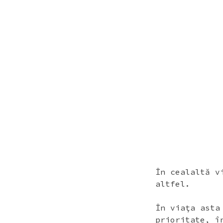
SKIP
SKIP
TO
TO
CONTENT
FOOTER
În cealaltă v
altfel.
În viaţa asta
prioritate, î