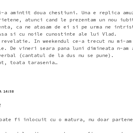
i-a amintit doua chestiuni. Una e replica amu
rietene, atunci cand le prezentam un nou iubi
enta, ca ne atasam de ei si pe urma ne intris
Asa si cu noile cunostinte ale lui Vlad.
 revelatie. In weekendul ce-a trecut nu mi-am
le. De vineri seara pana luni dimineata n-am 
verbal (cantatul de la dus nu se pune).
pt, toata tarasenia…
A 14:58
2
oate fi inlocuit cu o matura, nu doar partene