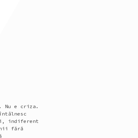
. Nu e criza.
întâlnesc
i, indiferent
nii fără
ă