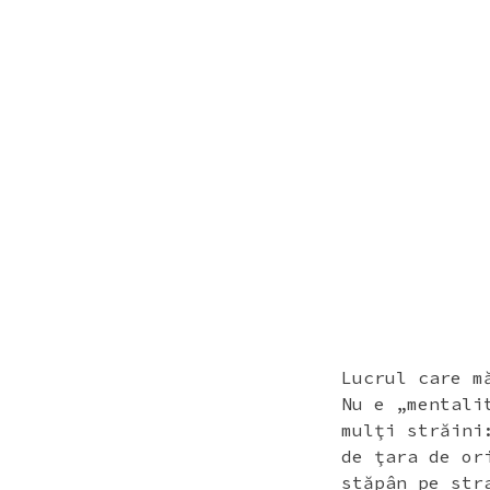
SKIP
SKIP
TO
TO
CONTENT
FOOTER
Lucrul care m
Nu e „mentali
mulţi străini
de ţara de or
stăpân pe str