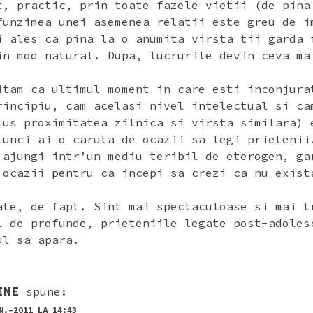
t, practic, prin toate fazele vietii (de pina
funzimea unei asemenea relatii este greu de i
i ales ca pina la o anumita virsta tii garda 
in mod natural. Dupa, lucrurile devin ceva ma
itam ca ultimul moment in care esti inconjura
rincipiu, cam acelasi nivel intelectual si ca
lus proximitatea zilnica si virsta similara) 
tunci ai o caruta de ocazii sa legi prietenii
 ajungi intr’un mediu teribil de eterogen, ga
 ocazii pentru ca incepi sa crezi ca nu exist
ate, de fapt. Sint mai spectaculoase si mai t
l de profunde, prieteniile legate post-adoles
ul sa apara.
INE
spune:
N.-2011 LA 14:43