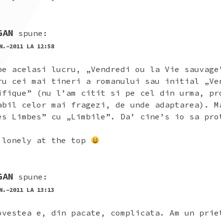
GAN
spune:
N.-2011 LA 12:58
pe acelasi lucru, „Vendredi ou la Vie sauvage
ru cei mai tineri a romanului sau initial „Ve
ifique” (nu l’am citit si pe cel din urma, pr
abil celor mai fragezi, de unde adaptarea). M
es Limbes” cu „Limbile”. Da’ cine’s io sa pro
 lonely at the top
GAN
spune:
N.-2011 LA 13:13
ovestea e, din pacate, complicata. Am un prie