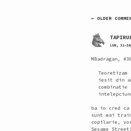
NAVIGARE
← OLDER COMME
ÎN
COMENTARI
TAPIRU
LUN, 31-IA
MBadragan, #3
Teoretizam 
iesit din a
combinatie 
intelepciun
ba io cred ca
sunt mai trai
copilarie, vo
Sesame Street