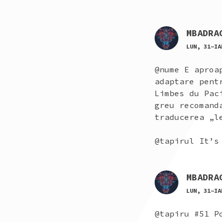
MBADRA
LUN, 31-IA
@nume E aproa
adaptare pent
Limbes du Pac
greu recomand
traducerea „l
@tapirul It’s
MBADRA
LUN, 31-IA
@tapiru #51 P