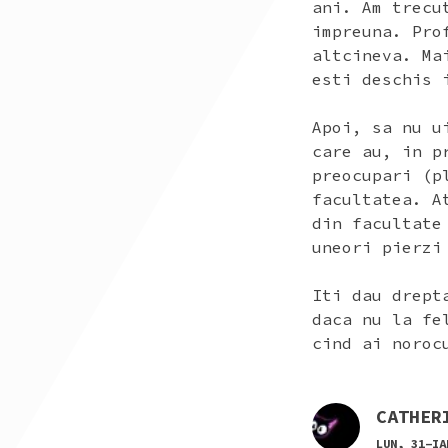
ani. Am trecu
impreuna. Pro
altcineva. Ma
esti deschis 
Apoi, sa nu u
care au, in p
preocupari (p
facultatea. A
din facultate
uneori pierzi
Iti dau drept
daca nu la fe
cind ai noroc
CATHER
LUN, 31-IA