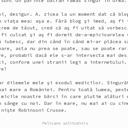
 sunt un părinte bătrân rămas singur în urmă.
oi, desigur. A. zicea la un moment dat că blo
n viaţa mea: aşa e. Fără blog şi imed, aş fi 
trem de tăcut, cred că aş fi uitat să vorbesc
 fi culcat şi aş fi dormit de-a-mpicioarelea 
ă iubesc, dar din când în când mi-ar plăcea s
mare, asta nu prea se poate, sau se poate rar
re, probabil dacă ele s-ar intersecta mai des
ci, conform unei stranii legi a internetului.
re?
ar dilemele mele şi exodul medicilor. Singură
mai mare a României. Pentru toată lumea, pest
 micile noastre bărci în care plutim alături 
n sânge cu noi. Dar în mare, nu mai ai cu cin
 nişte Robinsoni Crusoe.
POSTED
Pelicano solitudinis