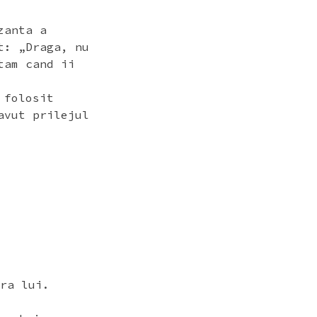
zanta a
t: „Draga, nu
tam cand ii
 folosit
avut prilejul
ra lui.