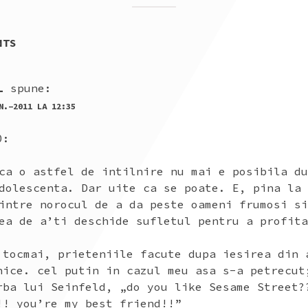
NTS
I
L
spune:
N.-2011 LA 12:35
0:
ca o astfel de intilnire nu mai e posibila du
dolescenta. Dar uite ca se poate. E, pina la 
intre norocul de a da peste oameni frumosi si
ea de a’ti deschide sufletul pentru a profita
 tocmai, prieteniile facute dupa iesirea din 
nice. cel putin in cazul meu asa s-a petrecut
rba lui Seinfeld, „do you like Sesame Street?
!! you’re my best friend!!”