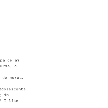
pa ce ai
urma, o
 de noroc.
adolescenta
; in
? I like