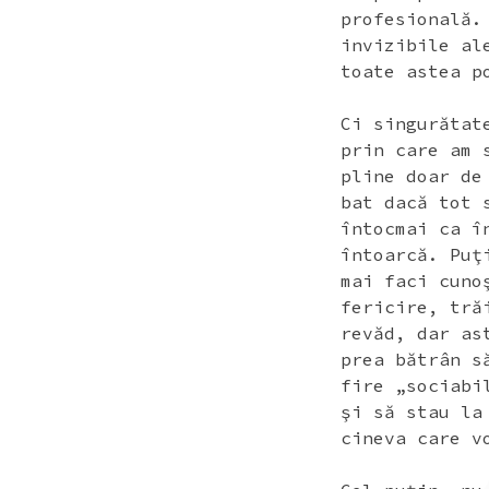
profesională.
invizibile al
toate astea p
Ci singurătat
prin care am 
pline doar de
bat dacă tot 
întocmai ca î
întoarcă. Puţ
mai faci cuno
fericire, tră
revăd, dar as
prea bătrân s
fire „sociabi
şi să stau la
cineva care v