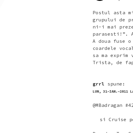
Postul asta m
grupului de p
ni-i mai prez
parasesti!”. 
A doua fuse o
coardele voca
sa ma exprim 
Trista, de fa
grrl
spune:
LUN, 31-IAN.-2011 L
@MBadragan #4
si Cruise p