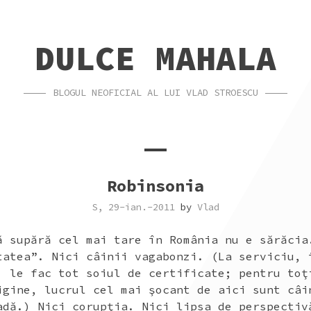
DULCE MAHALA
BLOGUL NEOFICIAL AL LUI VLAD STROESCU
Robinsonia
S, 29-ian.-2011
by
Vlad
ă supără cel mai tare în România nu e sărăcia
tatea”. Nici câinii vagabonzi. (La serviciu, 
: le fac tot soiul de certificate; pentru toţ
igine, lucrul cel mai şocant de aici sunt câi
adă.) Nici corupţia. Nici lipsa de perspectiv