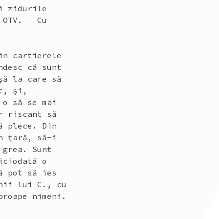
i zidurile
ci OTV. Cu
in cartierele
ndesc că sunt
şă la care să
t, şi,
 o să se mai
r riscant să
ă plece. Din
n ţară, să-i
 grea. Sunt
iciodată o
ă pot să ies
hii lui C., cu
proape nimeni.