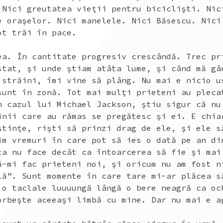
 Nici greutatea vieţii pentru biciclişti. Nic
e oraşelor. Nici manelele. Nici Băsescu. Ni
ot trăi în pace.
ea. În cantitate progresiv crescândă. Trec pr
stat, şi unde ştiam atâta lume, şi când mă gâ
 străini, îmi vine să plâng. Nu mai e nicio u
sunt în zonă. Tot mai mulţi prieteni au pleca
n cazul lui Michael Jackson, ştiu sigur că nu
inii care au rămas se pregătesc şi ei. E chia
ştinţe, rişti să prinzi drag de ele, şi ele s
im vremuri în care pot să ies o dată pe an di
ta nu face decât ca întoarcerea să fie şi mai
ă-mi fac prieteni noi, şi oricum nu am fost n
lă”. Sunt momente în care tare mi-ar plăcea s
 o taclale luuuungă lângă o bere neagră ca oc
orbeşte aceeaşi limbă cu mine. Dar nu mai e a