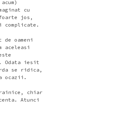
 acum)
maginat cu
foarte jos,
i complicate.
t de oameni
m aceleasi
este
. Odata iesit
rda se ridica,
a ocazii.
rainice, chiar
centa. Atunci