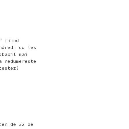
” fiind
ndredi ou les
obabil mai
a nedumereste
testez?
ten de 32 de