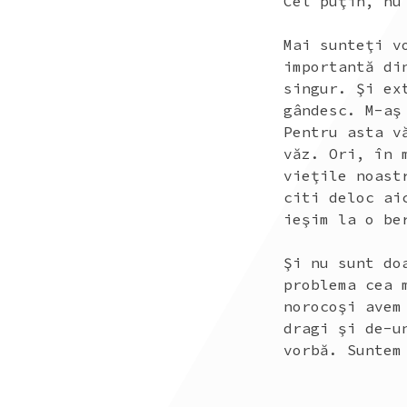
Cel puţin, nu
Mai sunteţi v
importantă di
singur. Şi ex
gândesc. M-aş
Pentru asta v
văz. Ori, în 
vieţile noast
citi deloc ai
ieşim la o be
Şi nu sunt do
problema cea 
norocoşi avem
dragi şi de-u
vorbă. Suntem