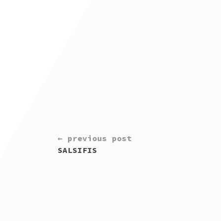
CONTINUE
← previous post
READING
SALSIFIS