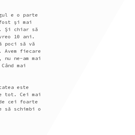
gul e o parte
fost şi mai
. Şi chiar să
vreo 10 ani.
ă poci să vă
. Avem fiecare
, nu ne-am mai
 Când mai
tatea este
e tot. Cei mai
de cei foarte
e să schimbi o