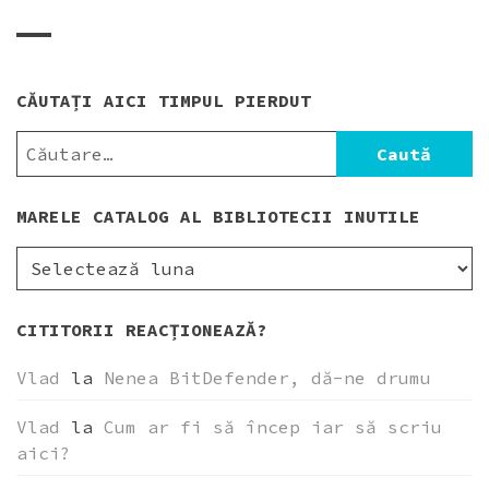
CĂUTAȚI AICI TIMPUL PIERDUT
CAUTĂ
DUPĂ:
MARELE CATALOG AL BIBLIOTECII INUTILE
MARELE
CATALOG
AL
CITITORII REACȚIONEAZĂ?
BIBLIOTECII
INUTILE
Vlad
la
Nenea BitDefender, dă-ne drumu
Vlad
la
Cum ar fi să încep iar să scriu
aici?