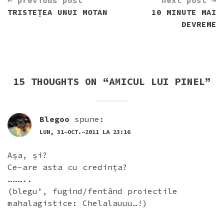
← previous post
next post →
READING
TRISTEȚEA UNUI MOTAN
10 MINUTE MAI
DEVREME
15 THOUGHTS ON “
AMICUL LUI PINEL
”
Blegoo
spune:
LUN, 31-OCT.-2011 LA 23:16
Așa, și?
Ce-are asta cu credința?
………..
(blegu’, fugind/fentând proiectile
mahalagistice: Chelalauuu…!)