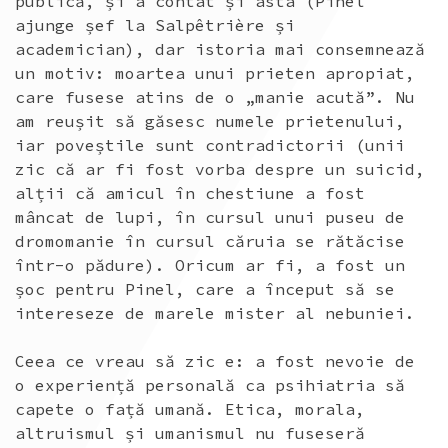
publică, și a contat și asta (Pinel
ajunge șef la Salpêtrière și
academician), dar istoria mai consemnează
un motiv: moartea unui prieten apropiat,
care fusese atins de o „manie acută”. Nu
am reușit să găsesc numele prietenului,
iar poveștile sunt contradictorii (unii
zic că ar fi fost vorba despre un suicid,
alții că amicul în chestiune a fost
mâncat de lupi, în cursul unui puseu de
dromomanie în cursul căruia se rătăcise
într-o pădure). Oricum ar fi, a fost un
șoc pentru Pinel, care a început să se
intereseze de marele mister al nebuniei.
Ceea ce vreau să zic e: a fost nevoie de
o experiență personală ca psihiatria să
capete o față umană. Etica, morala,
altruismul și umanismul nu fuseseră