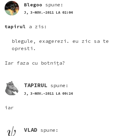
Blegoo
spune:
J, 3-NOV.-2011 LA 02:04
tapirul
a zis:
blegule, exagerezi. eu zic sa te
opresti.
Iar faza cu botnița?
TAPIRUL
spune:
J, 3-NOV.-2011 LA 09:24
iar
VLAD
spune: