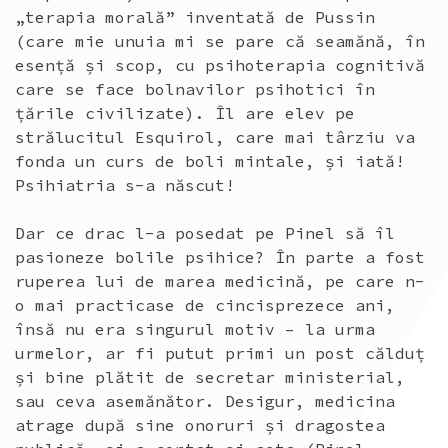
„terapia morală” inventată de Pussin
(care mie unuia mi se pare că seamănă, în
esență și scop, cu psihoterapia cognitivă
care se face bolnavilor psihotici în
țările civilizate). Îl are elev pe
strălucitul Esquirol, care mai târziu va
fonda un curs de boli mintale, și iată!
Psihiatria s-a născut!
Dar ce drac l-a posedat pe Pinel să îl
pasioneze bolile psihice? În parte a fost
ruperea lui de marea medicină, pe care n-
o mai practicase de cincisprezece ani,
însă nu era singurul motiv – la urma
urmelor, ar fi putut primi un post călduț
și bine plătit de secretar ministerial,
sau ceva asemănător. Desigur, medicina
atrage după sine onoruri și dragostea