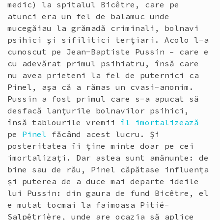
medic) la spitalul Bicêtre, care pe
atunci era un fel de balamuc unde
mucegăiau la grămadă criminali, bolnavi
psihici și sifilitici terțiari. Acolo l-a
cunoscut pe Jean-Baptiste Pussin – care e
cu adevărat primul psihiatru, însă care
nu avea prieteni la fel de puternici ca
Pinel, așa că a rămas un cvasi-anonim.
Pussin a fost primul care s-a apucat să
desfacă lanțurile bolnavilor psihici,
însă tablourile vremii
îl imortalizează
pe
Pinel
făcând acest lucru. Și
posteritatea îi ține minte doar pe cei
imortalizați. Dar astea sunt amănunte: de
bine sau de rău, Pinel căpătase influența
și puterea de a duce mai departe ideile
lui Pussin: din gaura de fund Bicêtre, el
e mutat tocmai la faimoasa Pitié-
Salpêtrière, unde are ocazia să aplice