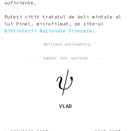
suficiente.
Puteți citit tratatul de boli mintale al
lui Pinel, microfilmat, pe site-ul
Bibliotecii Naționale Franceze
.
POSTED
Pelicano solitudinis
IN
ABOUT THE AUTHOR
VLAD
CONTINUE