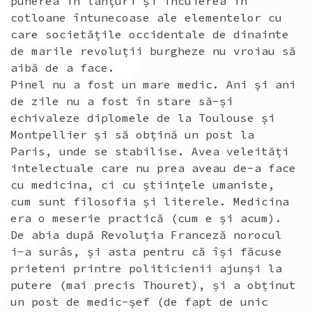
punerea în lanțuri și încuierea în
cotloane întunecoase ale elementelor cu
care societățile occidentale de dinainte
de marile revoluții burgheze nu vroiau să
aibă de a face.
Pinel nu a fost un mare medic. Ani și ani
de zile nu a fost în stare să-și
echivaleze diplomele de la Toulouse și
Montpellier și să obțină un post la
Paris, unde se stabilise. Avea veleități
intelectuale care nu prea aveau de-a face
cu medicina, ci cu științele umaniste,
cum sunt filosofia și literele. Medicina
era o meserie practică (cum e și acum).
De abia după Revoluția Franceză norocul
i-a surâs, și asta pentru că își făcuse
prieteni printre politicienii ajunși la
putere (mai precis Thouret), și a obținut
un post de medic-șef (de fapt de unic