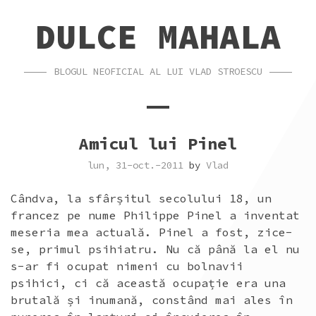
SKIP
SKIP
DULCE MAHALA
TO
TO
CONTENT
FOOTER
BLOGUL NEOFICIAL AL LUI VLAD STROESCU
Amicul lui Pinel
lun, 31-oct.-2011
by
Vlad
Cândva, la sfârșitul secolului 18, un
francez pe nume Philippe Pinel a inventat
meseria mea actuală. Pinel a fost, zice-
se, primul psihiatru. Nu că până la el nu
s-ar fi ocupat nimeni cu bolnavii
psihici, ci că această ocupație era una
brutală și inumană, constând mai ales în