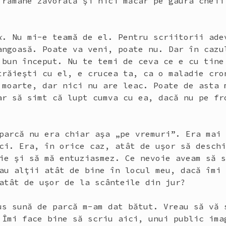
 rămâne zăvorâtă şi nici măcar pe gaura cheii
k
. Nu mi-e teamă de el. Pentru scriitorii ade
angoasă. Poate va veni, poate nu. Dar în cazu
 bun început. Nu te temi de ceva ce e cu tine
trăieşti cu el, e crucea ta, ca o maladie cro
 moarte, dar nici nu are leac. Poate de asta 
ar să simt că lupt cumva cu ea, dacă nu pe fr
parcă nu era chiar aşa „pe vremuri”. Era mai
ci. Era, în orice caz, atât de uşor să desch
ie şi să mă entuziasmez. Ce nevoie aveam să 
au alţii atât de bine în locul meu, dacă îmi
atât de uşor de la scânteile din jur?
us sună de parcă m-am dat bătut. Vreau să vă 
 Îmi face bine să scriu aici, unui public ima