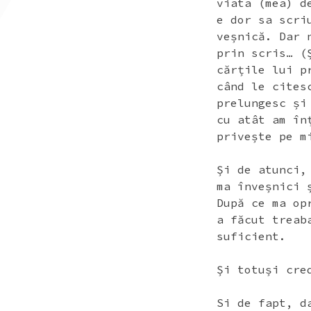
viata (mea) d
e dor sa scri
veșnică. Dar 
prin scris… (
cărțile lui p
când le cites
prelungesc și
cu atât am în
privește pe m
Și de atunci,
ma înveșnici 
După ce ma op
a făcut treab
suficient.
Și totuși cre
Si de fapt, d