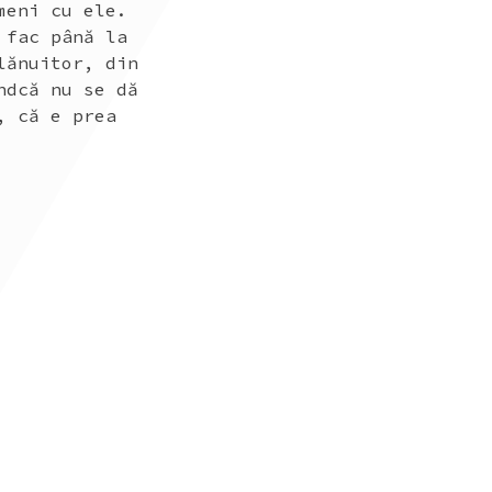
meni cu ele.
 fac până la
lănuitor, din
ndcă nu se dă
, că e prea