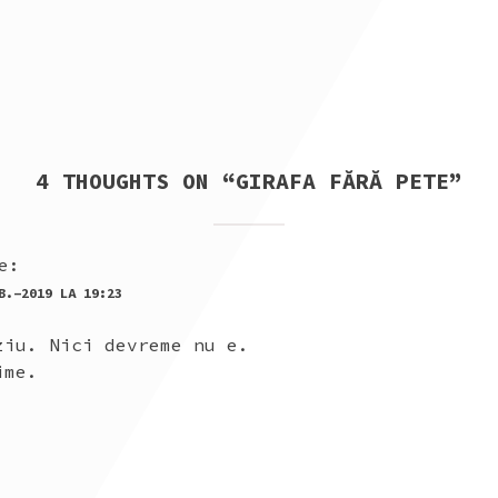
4 THOUGHTS ON “
GIRAFA FĂRĂ PETE
”
e:
B.-2019 LA 19:23
ziu. Nici devreme nu e.
ime.