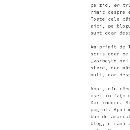
pe zid,
en tro
nimic despre 
Toate cele câ
aici, pe blog
sunt doar des
Am primit de 
scris doar pe
„vorbeşte mai
stare, dar mă
mult, dar des
Apoi, din cân
aşez în faţa 
Dar încerc. S
pagini. Apoi 
bun de arunca
blog, o râmă 