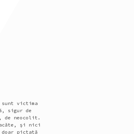
 sunt victima
ă, sigur de
, de neocolit.
acăte, şi nici
 doar pictată