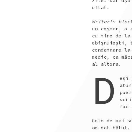
zile. Dar uşa
uitat.
Writer’s bloc
un coşmar, o 
cu mine de la
obişnuieşti, 
condamnare la
medic, ca măc
al altora.
D
eşi 
atun
poez
scri
foc 
Cele de mai s
am dat bătut.