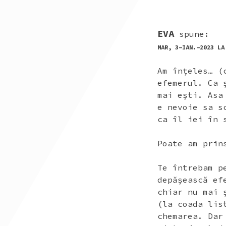
EVA
spune:
MAR, 3-IAN.-2023 LA
Am înțeles… (
efemerul. Ca 
mai ești. Asa
e nevoie sa s
ca îl iei în 
Poate am prin
Te întrebam p
depășească ef
chiar nu mai 
(la coada lis
chemarea. Dar