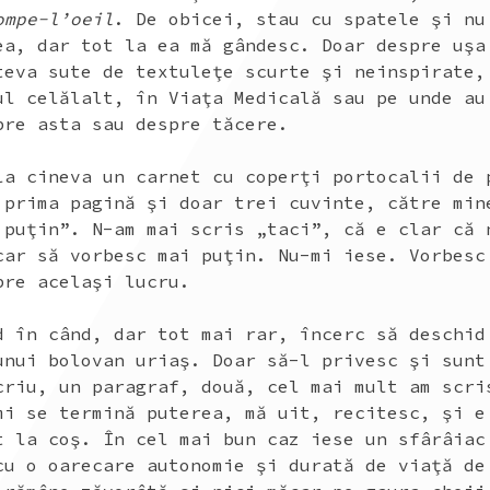
mpe-l’oeil
. De obicei, stau cu spatele şi nu
ea, dar tot la ea mă gândesc. Doar despre uşa
teva sute de textuleţe scurte şi neinspirate,
ul celălalt, în Viaţa Medicală sau pe unde au
pre asta sau despre tăcere.
la cineva un carnet cu coperţi portocalii de 
 prima pagină şi doar trei cuvinte, către min
 puţin”. N-am mai scris „taci”, că e clar că 
car să vorbesc mai puţin. Nu-mi iese. Vorbesc
pre acelaşi lucru.
d în când, dar tot mai rar, încerc să deschid
unui bolovan uriaş. Doar să-l privesc şi sunt
criu, un paragraf, două, cel mai mult am scri
mi se termină puterea, mă uit, recitesc, şi e
t la coş. În cel mai bun caz iese un sfârâiac
cu o oarecare autonomie şi durată de viaţă de