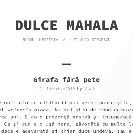
DULCE MAHALA
BLOGUL NEOFICIAL AL LUI VLAD STROESCU
Girafa fără pete
J, 14-feb.-2019
by
Vlad
e unii dintre cititorii mai vechi poate ştiu,
tal
writer’s block
. Nu mai ştiu de când dureaz
ece ani. E ca o prezenţă masivă şi întunecată
. Ca şi cum e o uşă mare, zăvorâtă cu multe l
 dacă e adevărată şi chiar duce undeva, sau e