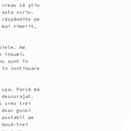
 vreau să ştiu
 asta scriu.
 răspândite pe
 mai nimerit,
piele. Am
e însumi:
nu sunt în
 în continuare
 uşa. Parcă mă
 descurajat.
s vreo trei
 doar gunoi
 postabil pe
 două-trei