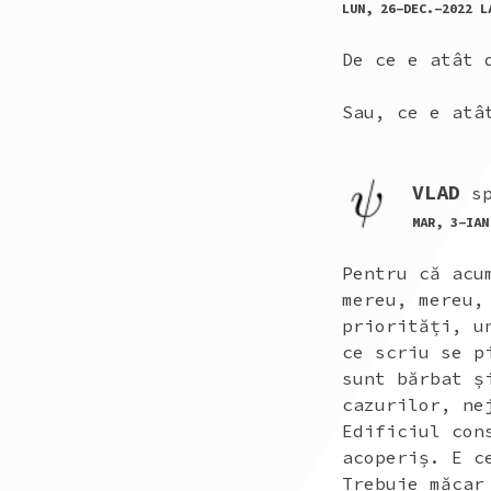
LUN, 26-DEC.-2022 L
De ce e atât 
Sau, ce e atâ
VLAD
s
MAR, 3-IAN
Pentru că acu
mereu, mereu,
priorități, u
ce scriu se p
sunt bărbat ș
cazurilor, ne
Edificiul con
acoperiș. E c
Trebuie măcar