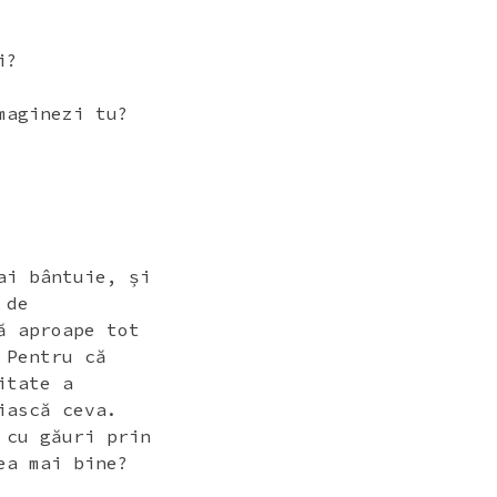
i?
maginezi tu?
ai bântuie, și
 de
ă aproape tot
 Pentru că
itate a
iască ceva.
 cu găuri prin
ea mai bine?