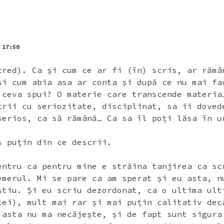
 17:50
cred). Ca și cum ce ar fi (în) scris, ar rămâ
și cum abia asa ar conta și după ce nu mai fa
 ceva spui? O materie care transcende materia
crii cu seriozitate, disciplinat, sa ii doved
serios, ca să rămână… Ca sa îl poți lăsa în u
s puțin din ce descrii.
entru ca pentru mine e străina tanjirea ca sc
emerul. Mi se pare ca am sperat și eu asta, n
știu. Și eu scriu dezordonat, ca o ultima ult
tei), mult mai rar și mai puțin calitativ dec
 asta nu ma necăjește, și de fapt sunt sigura