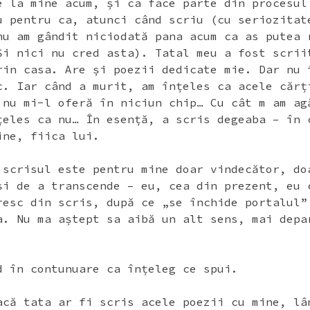
e la mine acum, și ca face parte din procesul
u pentru ca, atunci când scriu (cu seriozitat
nu am gândit niciodată pana acum ca as putea 
Și nici nu cred asta). Tatal meu a fost scrii
rin casa. Are și poezii dedicate mie. Dar nu 
c. Iar când a murit, am înțeles ca acele cărț
 nu mi-l oferă în niciun chip… Cu cât m am ag
țeles ca nu… În esență, a scris degeaba – în 
ine, fiica lui.
 scrisul este pentru mine doar vindecător, do
și de a transcende – eu, cea din prezent, eu 
resc din scris, după ce „se închide portalul”
a. Nu ma aștept sa aibă un alt sens, mai depa
d în contunuare ca înțeleg ce spui.
acă tata ar fi scris acele poezii cu mine, lâ