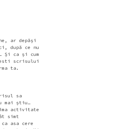
ne, ar depăși
ci, după ce nu
… Și ca și cum
esti scrisului
rma ta.
risul sa
u mai știu…
ima activitate
ât simt
 ca asa cere