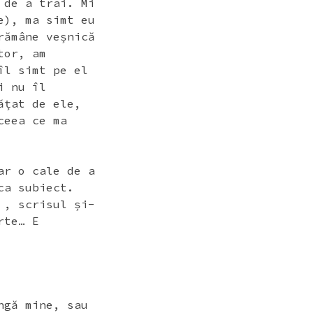
 de a trai. Mi
e), ma simt eu
rămâne veșnică
tor, am
îl simt pe el
i nu îl
ățat de ele,
ceea ce ma
ar o cale de a
ca subiect.
 , scrisul și-
rte… E
ngă mine, sau