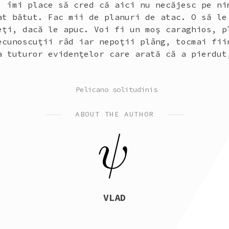
, îmi place să cred că aici nu necăjesc pe ni
at bătut. Fac mii de planuri de atac. O să le
eţi, dacă le apuc. Voi fi un moş caraghios, p
ecunoscuţii râd iar nepoţii plâng, tocmai fii
a tuturor evidenţelor care arată că a pierdut
POSTED
Pelicano solitudinis
IN
ABOUT THE AUTHOR
VLAD