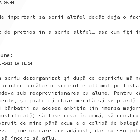
A 00:44
de important sa scrii altfel decât deja o fac
t de pretios în a scrie altfel… asa cum îți i
pune:
.-2023 LA 11:24
m scriu dezorganizat și după ce capriciu mă m
 printre picături: scrisul e ultimul pe lista
ndeva sub reaprovizionarea cu alune. Pentru c
ierde, și poate că chiar merită să se piardă.
i bărbații au adesea ambiția (în imensa major
justificată) să lase ceva în urmă, să constru
struit de mine până acum e o colibă de balegă
eva, ține un oarecare adăpost, dar nu s-o put
 să încerc să aflu.