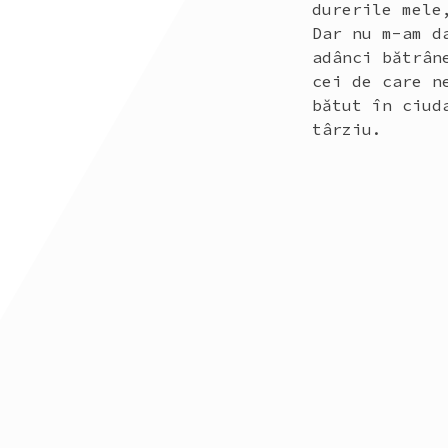
durerile mele
Dar nu m-am d
adânci bătrân
cei de care n
bătut în ciud
târziu.