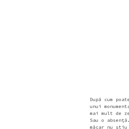
SKIP
SKIP
TO
TO
CONTENT
FOOTER
După cum poat
unui monumen
mai mult de z
Sau o absenţă
măcar nu ştiu