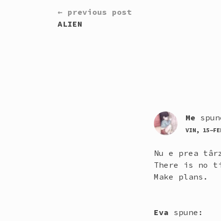
CONTINUE
← previous post
READING
ALIEN
Me
spun
VIN, 15-FE
Nu e prea târ
There is no t
Make plans.
Eva
spune: