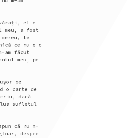
 nu m-am
văraţi, el e
l meu, a fost
 mereu, te
nică ce nu e o
m-am făcut
ontul meu, pe
 uşor pe
id o carte de
scriu, dacă
 lua sufletul
spun că nu m-
ginar, despre