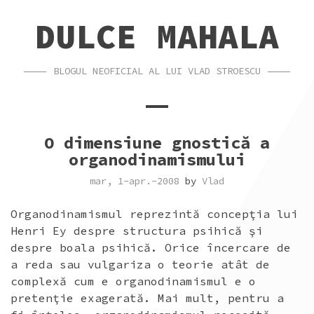
SKIP
SKIP
DULCE MAHALA
TO
TO
CONTENT
FOOTER
BLOGUL NEOFICIAL AL LUI VLAD STROESCU
O dimensiune gnostică a
organodinamismului
mar, 1-apr.-2008
by
Vlad
Organodinamismul reprezintă concepţia lui
Henri Ey despre structura psihică şi
despre boala psihică. Orice încercare de
a reda sau vulgariza o teorie atât de
complexă cum e organodinamismul e o
pretenţie exagerată. Mai mult, pentru a