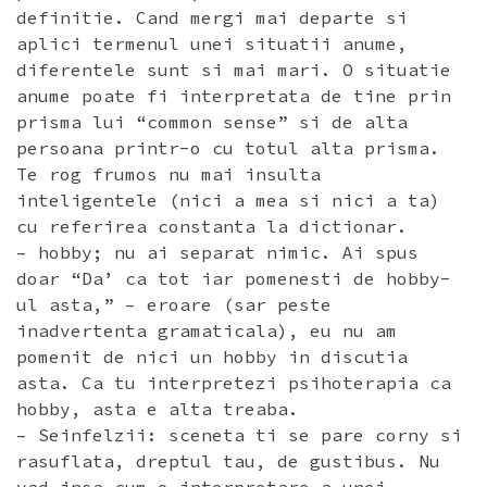
definitie. Cand mergi mai departe si
aplici termenul unei situatii anume,
diferentele sunt si mai mari. O situatie
anume poate fi interpretata de tine prin
prisma lui “common sense” si de alta
persoana printr-o cu totul alta prisma.
Te rog frumos nu mai insulta
inteligentele (nici a mea si nici a ta)
cu referirea constanta la dictionar.
– hobby; nu ai separat nimic. Ai spus
doar “Da’ ca tot iar pomenesti de hobby-
ul asta,” – eroare (sar peste
inadvertenta gramaticala), eu nu am
pomenit de nici un hobby in discutia
asta. Ca tu interpretezi psihoterapia ca
hobby, asta e alta treaba.
– Seinfelzii: sceneta ti se pare corny si
rasuflata, dreptul tau, de gustibus. Nu