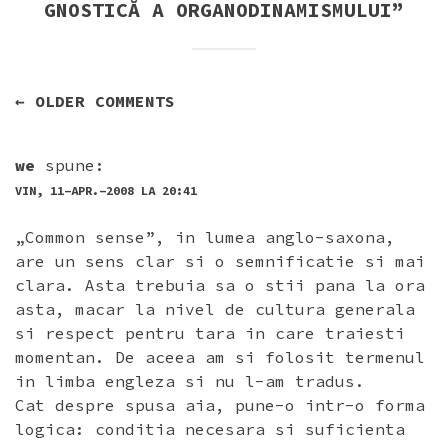
GNOSTICĂ A ORGANODINAMISMULUI
”
NAVIGARE
← OLDER COMMENTS
ÎN
COMENTARII
we
spune:
VIN, 11-APR.-2008 LA 20:41
„Common sense”, in lumea anglo-saxona,
are un sens clar si o semnificatie si mai
clara. Asta trebuia sa o stii pana la ora
asta, macar la nivel de cultura generala
si respect pentru tara in care traiesti
momentan. De aceea am si folosit termenul
in limba engleza si nu l-am tradus.
Cat despre spusa aia, pune-o intr-o forma
logica: conditia necesara si suficienta