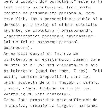
pentru „stabil dpv psihologic” este sa fi
fost intr-o psihoterapie. Trec peste
chestia de psihanaliza personala, care
este fishy (am o personalitate dubla si o
dezvolt pe a treia) si elimin celelalte
cuvinte, de umplutura („presupunand”,
„caracteristici personale favorabile”-
lol-un fel de horoscop personal
postmodern).
Au existat oameni si inainte de
psihoterapie si exista multi oameni care
nu stiu si nu vor sti vreodata ce e aia
psihoterapie (good for them, I say). Toti
astia, conform propozitiei, sunt cel
putin suspecti de a fi instabili psihic.
I mean, c’mon, trebuie sa fii de rea
vointa sa nu vezi ridicolul.
Ca sa faci propozitia asta suficient de
inclusiva, trebuie sa largesti notiunea