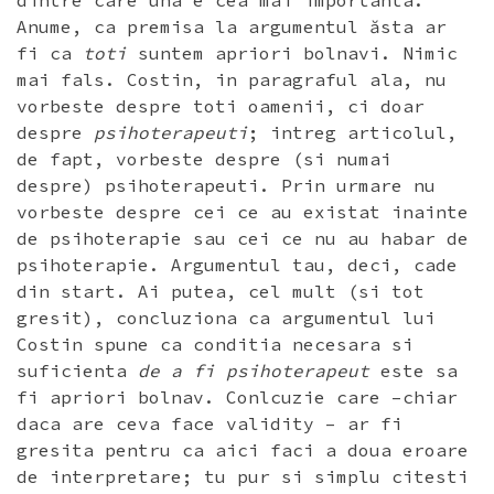
dintre care una e cea mai importanta.
Anume, ca premisa la argumentul ăsta ar
fi ca
toti
suntem apriori bolnavi. Nimic
mai fals. Costin, in paragraful ala, nu
vorbeste despre toti oamenii, ci doar
despre
psihoterapeuti
; intreg articolul,
de fapt, vorbeste despre (si numai
despre) psihoterapeuti. Prin urmare nu
vorbeste despre cei ce au existat inainte
de psihoterapie sau cei ce nu au habar de
psihoterapie. Argumentul tau, deci, cade
din start. Ai putea, cel mult (si tot
gresit), concluziona ca argumentul lui
Costin spune ca conditia necesara si
suficienta
de a fi psihoterapeut
este sa
fi apriori bolnav. Conlcuzie care –chiar
daca are ceva face validity – ar fi
gresita pentru ca aici faci a doua eroare
de interpretare; tu pur si simplu citesti