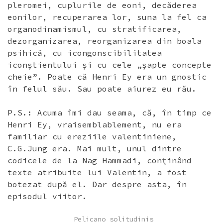
pleromei, cuplurile de eoni, decăderea
eonilor, recuperarea lor, suna la fel ca
organodinamismul, cu stratificarea,
dezorganizarea, reorganizarea din boala
psihică, cu icongonscibilitatea
iconştientului şi cu cele „şapte concepte
cheie”. Poate că Henri Ey era un gnostic
în felul său. Sau poate aiurez eu rău.
P.S.: Acuma îmi dau seama, că, în timp ce
Henri Ey, vraisemblablement, nu era
familiar cu ereziile valentiniene,
C.G.Jung era. Mai mult, unul dintre
codicele de la Nag Hammadi, conţinând
texte atribuite lui Valentin, a fost
botezat după el. Dar despre asta, în
episodul viitor.
POSTED
Pelicano solitudinis