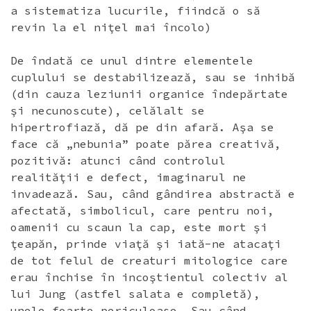
a sistematiza lucurile, fiindcă o să
revin la el niţel mai încolo)
De îndată ce unul dintre elementele
cuplului se destabilizează, sau se inhibă
(din cauza leziunii organice îndepărtate
şi necunoscute), celălalt se
hipertrofiază, dă pe din afară. Aşa se
face că „nebunia” poate părea creativă,
pozitivă: atunci când controlul
realităţii e defect, imaginarul ne
invadează. Sau, când gândirea abstractă e
afectată, simbolicul, care pentru noi,
oamenii cu scaun la cap, este mort şi
ţeapăn, prinde viaţă şi iată-ne atacaţi
de tot felul de creaturi mitologice care
erau închise în incoştientul colectiv al
lui Jung (astfel salata e completă),
unele foarte periculoase. Sau când