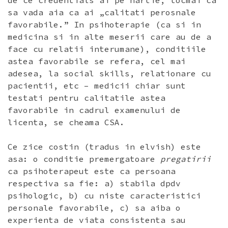
de ce credentials ai pe hartie, tocmai ca
sa vada aia ca ai „calitati perosnale
favorabile.” In psihoterapie (ca si in
medicina si in alte meserii care au de a
face cu relatii interumane), conditiile
astea favorabile se refera, cel mai
adesea, la social skills, relationare cu
pacientii, etc – medicii chiar sunt
testati pentru calitatile astea
favorabile in cadrul examenului de
licenta, se cheama CSA.
Ce zice costin (tradus in elvish) este
asa: o conditie premergatoare
pregatirii
ca psihoterapeut este ca persoana
respectiva sa fie: a) stabila dpdv
psihologic, b) cu niste caracteristici
personale favorabile, c) sa aiba o
experienta de viata consistenta sau