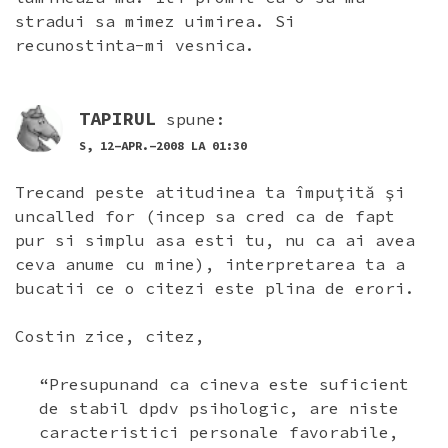
stradui sa mimez uimirea. Si
recunostinta-mi vesnica.
TAPIRUL
spune:
S, 12-APR.-2008 LA 01:30
Trecand peste atitudinea ta împuţită şi
uncalled for (incep sa cred ca de fapt
pur si simplu asa esti tu, nu ca ai avea
ceva anume cu mine), interpretarea ta a
bucatii ce o citezi este plina de erori.
Costin zice, citez,
“Presupunand ca cineva este suficient
de stabil dpdv psihologic, are niste
caracteristici personale favorabile,