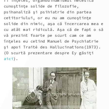
fi înţeles, organodinamismul necesită
cunoştinţe solide de filozofie,
psihanaliză şi psihiatrie din partea
cetitoriului, or eu nu am cunoştinţe
solide din nimic, aşa că încercarea mea e
cu atât mai ridiculă. Aşa că de fapt o să
vă prezint foarte pe scurt cam ce am
înţeles eu cetind Manuel de Psychiatrie
şi apoi Traité des Hallucinations(1973).
(O scurtă prezentare despre Ey găsiţi
aici
).