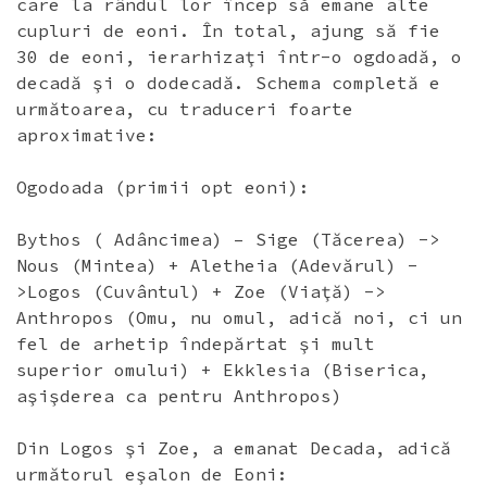
care la rândul lor încep să emane alte
cupluri de eoni. În total, ajung să fie
30 de eoni, ierarhizaţi într-o ogdoadă, o
decadă şi o dodecadă. Schema completă e
următoarea, cu traduceri foarte
aproximative:
Ogodoada (primii opt eoni):
Bythos ( Adâncimea) – Sige (Tăcerea) ->
Nous (Mintea) + Aletheia (Adevărul) -
>Logos (Cuvântul) + Zoe (Viaţă) ->
Anthropos (Omu, nu omul, adică noi, ci un
fel de arhetip îndepărtat şi mult
superior omului) + Ekklesia (Biserica,
aşişderea ca pentru Anthropos)
Din Logos şi Zoe, a emanat Decada, adică
următorul eşalon de Eoni: