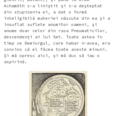
Achamôth s-a liniştit şi s-a deşteptat
din stupizenia ei, a dat o formă
inteligibilă materiei născute din ea şi a
insuflat suflete anumitor oameni, şi
anume doar celor din rasa Pneumaticilor,
descendenţi ai lui Set. Toate astea în
timp ce Demiurgul, care habar n-avea, era
convins că el făcea toate aceste minuni.
Şi mă opresc aici, şi mă duc să iau o
aspirină.