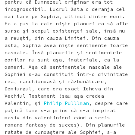
pentru că Dumnezeul originar era tot
incognoscibil. Lucrul ăsta o deranja cel
mai tare pe Sophia, ultimul dintre eoni.
Ea a pus la cale nişte planuri ca să afle
sursa şi scopul existenţei sale, însă nu
a reuşti, din cauza Limitei. Din cauza
asta, Sophia avea nişte sentimente foarte
nasoale. Însă planurile şi sentimentele
eonilor nu sunt aşa, imateriale, ca la
oameni. Aşa că sentimentele nasoale ale
Sophiei s-au constituit într-o divinitate
rea, ranchiunoasă şi răzbunătoare,
Demiurgul, care era exact Iehova din
Vechiul Testament (sau aşa credea
Valentin, şi
Philip Pulllman
, despre care
puţină lume s-a prins că s-a inspirat
masiv din valentinieni când a scris
romane fantasy de succes). Din planurile
ratate de cunoaştere ale Sophiei, s-a