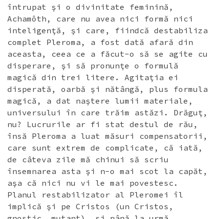
întrupat şi o divinitate feminină,
Achamôth, care nu avea nici formă nici
inteligenţă, şi care, fiindcă destabiliza
complet Pleroma, a fost dată afară din
aceasta, ceea ce a făcut-o să se agite cu
disperare, şi să pronunţe o formulă
magică din trei litere. Agitaţia ei
disperată, oarbă şi nătângă, plus formula
magică, a dat naştere lumii materiale,
universului în care trăim astăzi. Drăguţ,
nu? Lucrurile ar fi stat destul de rău,
însă Pleroma a luat măsuri compensatorii,
care sunt extrem de complicate, că iată,
de câteva zile mă chinui să scriu
însemnarea asta şi n-o mai scot la capăt,
aşa că nici nu vi le mai povestesc.
Planul restabilizator al Pleromei îl
implică şi pe Cristos (un Cristos,
gnostic, mutant), şi până la urmă