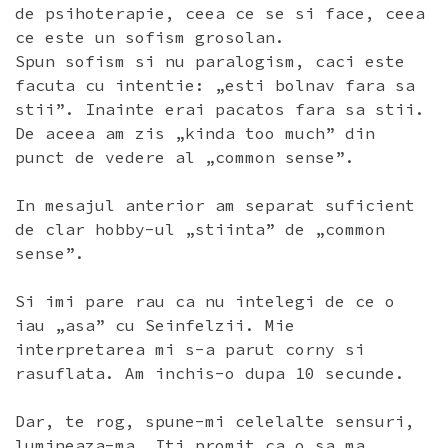
de psihoterapie, ceea ce se si face, ceea
ce este un sofism grosolan.
Spun sofism si nu paralogism, caci este
facuta cu intentie: „esti bolnav fara sa
stii”. Inainte erai pacatos fara sa stii.
De aceea am zis „kinda too much” din
punct de vedere al „common sense”.
In mesajul anterior am separat suficient
de clar hobby-ul „stiinta” de „common
sense”.
Si imi pare rau ca nu intelegi de ce o
iau „asa” cu Seinfelzii. Mie
interpretarea mi s-a parut corny si
rasuflata. Am inchis-o dupa 10 secunde.
Dar, te rog, spune-mi celelalte sensuri,
lumineaza-ma. Iti promit ca o sa ma