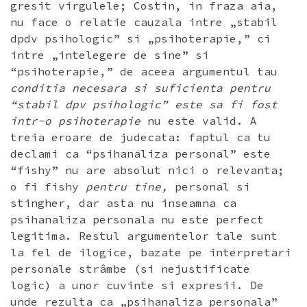
gresit virgulele; Costin, in fraza aia,
nu face o relatie cauzala intre „stabil
dpdv psihologic” si „psihoterapie,” ci
intre „intelegere de sine” si
“psihoterapie,” de aceea argumentul tau
conditia necesara si suficienta pentru
“stabil dpv psihologic” este sa fi fost
intr-o psihoterapie
nu este valid. A
treia eroare de judecata: faptul ca tu
declami ca “psihanaliza personal” este
“fishy” nu are absolut nici o relevanta;
o fi fishy
pentru tine,
personal si
stingher, dar asta nu inseamna ca
psihanaliza personala nu este perfect
legitima. Restul argumentelor tale sunt
la fel de ilogice, bazate pe interpretari
personale strâmbe (si nejustificate
logic) a unor cuvinte si expresii. De
unde rezulta ca „psihanaliza personala”