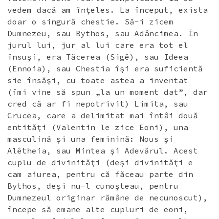
vedem dacă am înţeles. La început, exista
doar o singură chestie. Să-i zicem
Dumnezeu, sau Bythos, sau Adâncimea. În
jurul lui, jur al lui care era tot el
însuşi, era Tăcerea (Sigê), sau Ideea
(Ennoia), sau Chestia îşi era suficientă
sie însăşi, cu toate astea a inventat
(îmi vine să spun „la un moment dat”, dar
cred că ar fi nepotrivit) Limita, sau
Crucea, care a delimitat mai întâi două
entităţi (Valentin le zice Eoni), una
masculină şi una feminină: Nous şi
Alêtheia, sau Mintea şi Adevărul. Acest
cuplu de divinităţi (deşi divinităţi e
cam aiurea, pentru că făceau parte din
Bythos, deşi nu-l cunoşteau, pentru
Dumnezeul originar rămâne de necunoscut),
începe să emane alte cupluri de eoni,