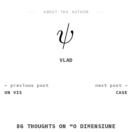
IN
ABOUT THE AUTHOR
VLAD
CONTINUE
← previous post
next post →
READING
UN VIS
CASE
86 THOUGHTS ON “
O DIMENSIUNE