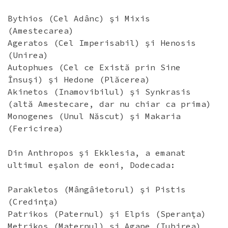
Bythios (Cel Adânc) şi Mixis
(Amestecarea)
Ageratos (Cel Imperisabil) şi Henosis
(Unirea)
Autophues (Cel ce Există prin Sine
Însuşi) şi Hedone (Plăcerea)
Akinetos (Inamovibilul) şi Synkrasis
(altă Amestecare, dar nu chiar ca prima)
Monogenes (Unul Născut) şi Makaria
(Fericirea)
Din Anthropos şi Ekklesia, a emanat
ultimul eşalon de eoni, Dodecada:
Parakletos (Mângâietorul) şi Pistis
(Credinţa)
Patrikos (Paternul) şi Elpis (Speranţa)
Metrikos (Maternul) şi Agape (Iubirea)