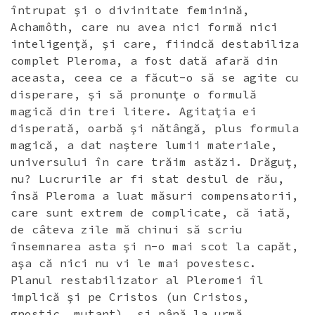
întrupat şi o divinitate feminină,
Achamôth, care nu avea nici formă nici
inteligenţă, şi care, fiindcă destabiliza
complet Pleroma, a fost dată afară din
aceasta, ceea ce a făcut-o să se agite cu
disperare, şi să pronunţe o formulă
magică din trei litere. Agitaţia ei
disperată, oarbă şi nătângă, plus formula
magică, a dat naştere lumii materiale,
universului în care trăim astăzi. Drăguţ,
nu? Lucrurile ar fi stat destul de rău,
însă Pleroma a luat măsuri compensatorii,
care sunt extrem de complicate, că iată,
de câteva zile mă chinui să scriu
însemnarea asta şi n-o mai scot la capăt,
aşa că nici nu vi le mai povestesc.
Planul restabilizator al Pleromei îl
implică şi pe Cristos (un Cristos,
gnostic, mutant), şi până la urmă