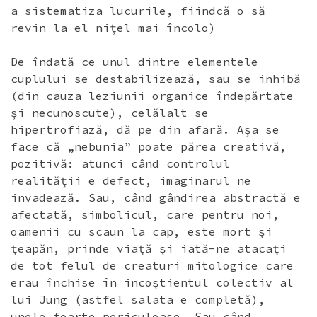
a sistematiza lucurile, fiindcă o să
revin la el niţel mai încolo)
De îndată ce unul dintre elementele
cuplului se destabilizează, sau se inhibă
(din cauza leziunii organice îndepărtate
şi necunoscute), celălalt se
hipertrofiază, dă pe din afară. Aşa se
face că „nebunia” poate părea creativă,
pozitivă: atunci când controlul
realităţii e defect, imaginarul ne
invadează. Sau, când gândirea abstractă e
afectată, simbolicul, care pentru noi,
oamenii cu scaun la cap, este mort şi
ţeapăn, prinde viaţă şi iată-ne atacaţi
de tot felul de creaturi mitologice care
erau închise în incoştientul colectiv al
lui Jung (astfel salata e completă),
unele foarte periculoase. Sau când