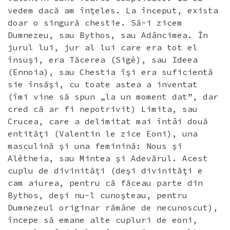
vedem dacă am înţeles. La început, exista
doar o singură chestie. Să-i zicem
Dumnezeu, sau Bythos, sau Adâncimea. În
jurul lui, jur al lui care era tot el
însuşi, era Tăcerea (Sigê), sau Ideea
(Ennoia), sau Chestia îşi era suficientă
sie însăşi, cu toate astea a inventat
(îmi vine să spun „la un moment dat”, dar
cred că ar fi nepotrivit) Limita, sau
Crucea, care a delimitat mai întâi două
entităţi (Valentin le zice Eoni), una
masculină şi una feminină: Nous şi
Alêtheia, sau Mintea şi Adevărul. Acest
cuplu de divinităţi (deşi divinităţi e
cam aiurea, pentru că făceau parte din
Bythos, deşi nu-l cunoşteau, pentru
Dumnezeul originar rămâne de necunoscut),
începe să emane alte cupluri de eoni,