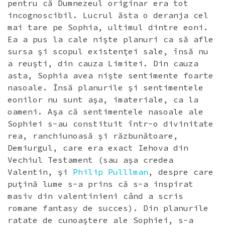
pentru că Dumnezeul originar era tot
incognoscibil. Lucrul ăsta o deranja cel
mai tare pe Sophia, ultimul dintre eoni.
Ea a pus la cale nişte planuri ca să afle
sursa şi scopul existenţei sale, însă nu
a reuşti, din cauza Limitei. Din cauza
asta, Sophia avea nişte sentimente foarte
nasoale. Însă planurile şi sentimentele
eonilor nu sunt aşa, imateriale, ca la
oameni. Aşa că sentimentele nasoale ale
Sophiei s-au constituit într-o divinitate
rea, ranchiunoasă şi răzbunătoare,
Demiurgul, care era exact Iehova din
Vechiul Testament (sau aşa credea
Valentin, şi
Philip Pulllman
, despre care
puţină lume s-a prins că s-a inspirat
masiv din valentinieni când a scris
romane fantasy de succes). Din planurile
ratate de cunoaştere ale Sophiei, s-a