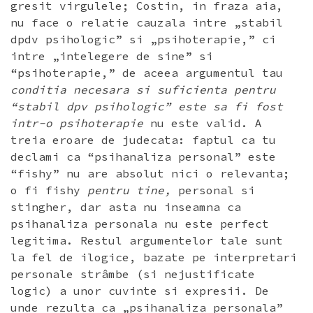
gresit virgulele; Costin, in fraza aia,
nu face o relatie cauzala intre „stabil
dpdv psihologic” si „psihoterapie,” ci
intre „intelegere de sine” si
“psihoterapie,” de aceea argumentul tau
conditia necesara si suficienta pentru
“stabil dpv psihologic” este sa fi fost
intr-o psihoterapie
nu este valid. A
treia eroare de judecata: faptul ca tu
declami ca “psihanaliza personal” este
“fishy” nu are absolut nici o relevanta;
o fi fishy
pentru tine,
personal si
stingher, dar asta nu inseamna ca
psihanaliza personala nu este perfect
legitima. Restul argumentelor tale sunt
la fel de ilogice, bazate pe interpretari
personale strâmbe (si nejustificate
logic) a unor cuvinte si expresii. De
unde rezulta ca „psihanaliza personala”