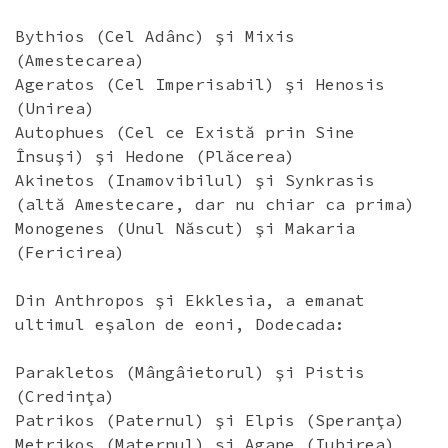
Bythios (Cel Adânc) şi Mixis
(Amestecarea)
Ageratos (Cel Imperisabil) şi Henosis
(Unirea)
Autophues (Cel ce Există prin Sine
Însuşi) şi Hedone (Plăcerea)
Akinetos (Inamovibilul) şi Synkrasis
(altă Amestecare, dar nu chiar ca prima)
Monogenes (Unul Născut) şi Makaria
(Fericirea)
Din Anthropos şi Ekklesia, a emanat
ultimul eşalon de eoni, Dodecada:
Parakletos (Mângâietorul) şi Pistis
(Credinţa)
Patrikos (Paternul) şi Elpis (Speranţa)
Metrikos (Maternul) şi Agape (Iubirea)