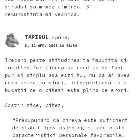
stradui sa mimez uimirea. Si
recunostinta-mi vesnica.
TAPIRUL
spune:
S, 12-APR.-2008 LA 01:30
Trecand peste atitudinea ta împuţită şi
uncalled for (incep sa cred ca de fapt
pur si simplu asa esti tu, nu ca ai avea
ceva anume cu mine), interpretarea ta a
bucatii ce o citezi este plina de erori.
Costin zice, citez,
“Presupunand ca cineva este suficient
de stabil dpdv psihologic, are niste
caracteristici personale favorabile,