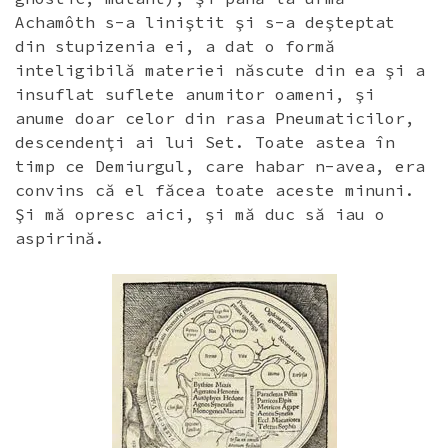
Achamôth s-a liniştit şi s-a deşteptat
din stupizenia ei, a dat o formă
inteligibilă materiei născute din ea şi a
insuflat suflete anumitor oameni, şi
anume doar celor din rasa Pneumaticilor,
descendenţi ai lui Set. Toate astea în
timp ce Demiurgul, care habar n-avea, era
convins că el făcea toate aceste minuni.
Şi mă opresc aici, şi mă duc să iau o
aspirină.