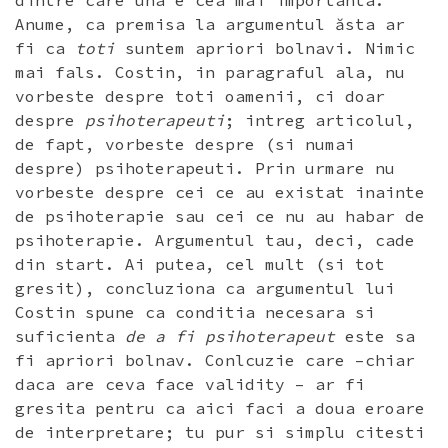
dintre care una e cea mai importanta.
Anume, ca premisa la argumentul ăsta ar
fi ca
toti
suntem apriori bolnavi. Nimic
mai fals. Costin, in paragraful ala, nu
vorbeste despre toti oamenii, ci doar
despre
psihoterapeuti
; intreg articolul,
de fapt, vorbeste despre (si numai
despre) psihoterapeuti. Prin urmare nu
vorbeste despre cei ce au existat inainte
de psihoterapie sau cei ce nu au habar de
psihoterapie. Argumentul tau, deci, cade
din start. Ai putea, cel mult (si tot
gresit), concluziona ca argumentul lui
Costin spune ca conditia necesara si
suficienta
de a fi psihoterapeut
este sa
fi apriori bolnav. Conlcuzie care –chiar
daca are ceva face validity – ar fi
gresita pentru ca aici faci a doua eroare
de interpretare; tu pur si simplu citesti