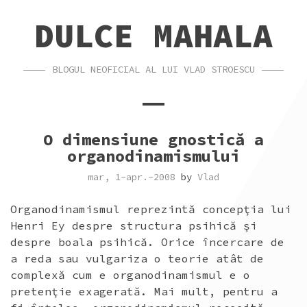
SKIP
SKIP
DULCE MAHALA
TO
TO
CONTENT
FOOTER
BLOGUL NEOFICIAL AL LUI VLAD STROESCU
O dimensiune gnostică a
organodinamismului
mar, 1-apr.-2008
by
Vlad
Organodinamismul reprezintă concepţia lui
Henri Ey despre structura psihică şi
despre boala psihică. Orice încercare de
a reda sau vulgariza o teorie atât de
complexă cum e organodinamismul e o
pretenţie exagerată. Mai mult, pentru a