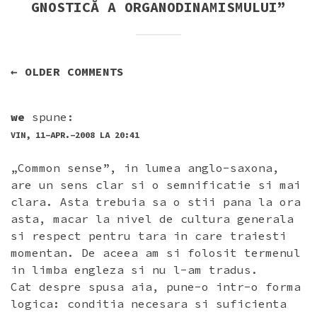
GNOSTICĂ A ORGANODINAMISMULUI
”
NAVIGARE
← OLDER COMMENTS
ÎN
COMENTARII
we
spune:
VIN, 11-APR.-2008 LA 20:41
„Common sense”, in lumea anglo-saxona,
are un sens clar si o semnificatie si mai
clara. Asta trebuia sa o stii pana la ora
asta, macar la nivel de cultura generala
si respect pentru tara in care traiesti
momentan. De aceea am si folosit termenul
in limba engleza si nu l-am tradus.
Cat despre spusa aia, pune-o intr-o forma
logica: conditia necesara si suficienta