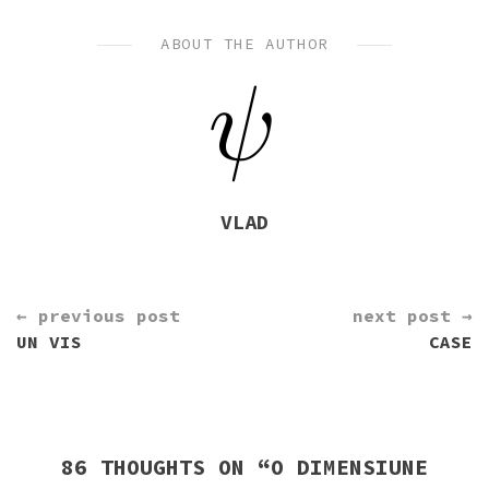
IN
ABOUT THE AUTHOR
VLAD
CONTINUE
← previous post
next post →
READING
UN VIS
CASE
86 THOUGHTS ON “
O DIMENSIUNE