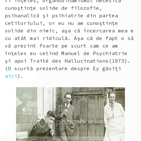
fi înţeles, organodinamismul necesită
cunoştinţe solide de filozofie,
psihanaliză şi psihiatrie din partea
cetitoriului, or eu nu am cunoştinţe
solide din nimic, aşa că încercarea mea e
cu atât mai ridiculă. Aşa că de fapt o să
vă prezint foarte pe scurt cam ce am
înţeles eu cetind Manuel de Psychiatrie
şi apoi Traité des Hallucinations(1973).
(O scurtă prezentare despre Ey găsiţi
aici
).