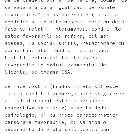
de ce credentials ai pe hartie, tocmai ca
sa vada aia ca ai „calitati perosnale
favorabile.” In psihoterapie (ca si in
medicina si in alte meserii care au de a
face cu relatii interumane), conditiile
astea favorabile se refera, cel mai
adesea, la social skills, relationare cu
pacientii, etc – medicii chiar sunt
testati pentru calitatile astea
favorabile in cadrul examenului de
licenta, se cheama CSA.
Ce zice costin (tradus in elvish) este
asa: o conditie premergatoare
pregatirii
ca psihoterapeut este ca persoana
respectiva sa fie: a) stabila dpdv
psihologic, b) cu niste caracteristici
personale favorabile, c) sa aiba o
experienta de viata consistenta sau