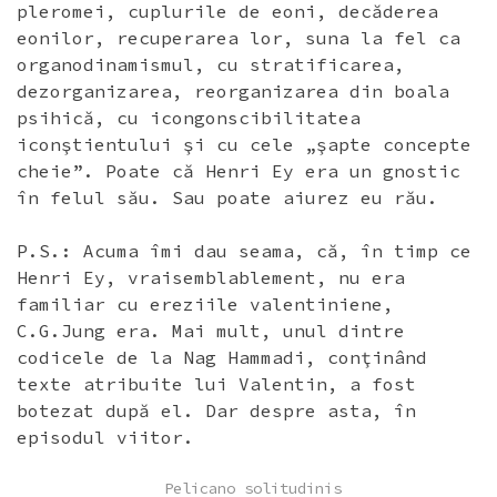
pleromei, cuplurile de eoni, decăderea
eonilor, recuperarea lor, suna la fel ca
organodinamismul, cu stratificarea,
dezorganizarea, reorganizarea din boala
psihică, cu icongonscibilitatea
iconştientului şi cu cele „şapte concepte
cheie”. Poate că Henri Ey era un gnostic
în felul său. Sau poate aiurez eu rău.
P.S.: Acuma îmi dau seama, că, în timp ce
Henri Ey, vraisemblablement, nu era
familiar cu ereziile valentiniene,
C.G.Jung era. Mai mult, unul dintre
codicele de la Nag Hammadi, conţinând
texte atribuite lui Valentin, a fost
botezat după el. Dar despre asta, în
episodul viitor.
POSTED
Pelicano solitudinis