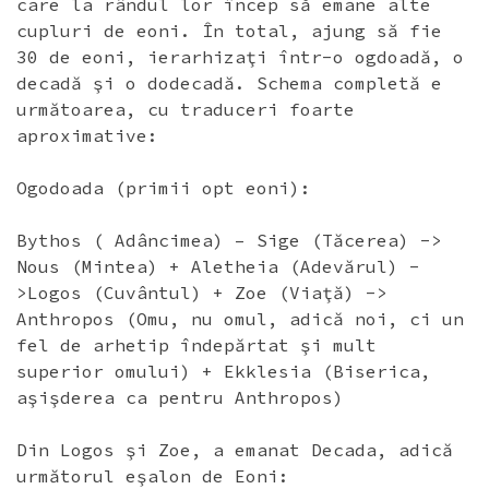
care la rândul lor încep să emane alte
cupluri de eoni. În total, ajung să fie
30 de eoni, ierarhizaţi într-o ogdoadă, o
decadă şi o dodecadă. Schema completă e
următoarea, cu traduceri foarte
aproximative:
Ogodoada (primii opt eoni):
Bythos ( Adâncimea) – Sige (Tăcerea) ->
Nous (Mintea) + Aletheia (Adevărul) -
>Logos (Cuvântul) + Zoe (Viaţă) ->
Anthropos (Omu, nu omul, adică noi, ci un
fel de arhetip îndepărtat şi mult
superior omului) + Ekklesia (Biserica,
aşişderea ca pentru Anthropos)
Din Logos şi Zoe, a emanat Decada, adică
următorul eşalon de Eoni: