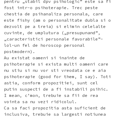
pentru „stabil dpv psihologic” este sa fi
fost intr-o psihoterapie. Trec peste
chestia de psihanaliza personala, care
este fishy (am o personalitate dubla si o
dezvolt pe a treia) si elimin celelalte
cuvinte, de umplutura („presupunand”,
„caracteristici personale favorabile”-
lol-un fel de horoscop personal
postmodern).
Au existat oameni si inainte de
psihoterapie si exista multi oameni care
nu stiu si nu vor sti vreodata ce e aia
psihoterapie (good for them, I say). Toti
astia, conform propozitiei, sunt cel
putin suspecti de a fi instabili psihic.
I mean, c’mon, trebuie sa fii de rea
vointa sa nu vezi ridicolul.
Ca sa faci propozitia asta suficient de
inclusiva, trebuie sa largesti notiunea