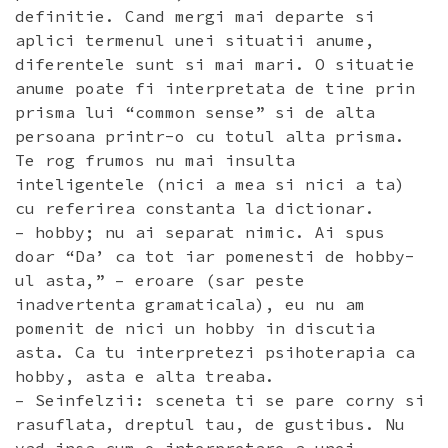
definitie. Cand mergi mai departe si
aplici termenul unei situatii anume,
diferentele sunt si mai mari. O situatie
anume poate fi interpretata de tine prin
prisma lui “common sense” si de alta
persoana printr-o cu totul alta prisma.
Te rog frumos nu mai insulta
inteligentele (nici a mea si nici a ta)
cu referirea constanta la dictionar.
– hobby; nu ai separat nimic. Ai spus
doar “Da’ ca tot iar pomenesti de hobby-
ul asta,” – eroare (sar peste
inadvertenta gramaticala), eu nu am
pomenit de nici un hobby in discutia
asta. Ca tu interpretezi psihoterapia ca
hobby, asta e alta treaba.
– Seinfelzii: sceneta ti se pare corny si
rasuflata, dreptul tau, de gustibus. Nu