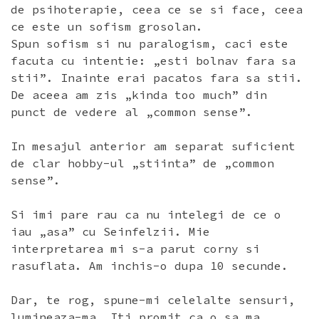
de psihoterapie, ceea ce se si face, ceea
ce este un sofism grosolan.
Spun sofism si nu paralogism, caci este
facuta cu intentie: „esti bolnav fara sa
stii”. Inainte erai pacatos fara sa stii.
De aceea am zis „kinda too much” din
punct de vedere al „common sense”.
In mesajul anterior am separat suficient
de clar hobby-ul „stiinta” de „common
sense”.
Si imi pare rau ca nu intelegi de ce o
iau „asa” cu Seinfelzii. Mie
interpretarea mi s-a parut corny si
rasuflata. Am inchis-o dupa 10 secunde.
Dar, te rog, spune-mi celelalte sensuri,
lumineaza-ma. Iti promit ca o sa ma