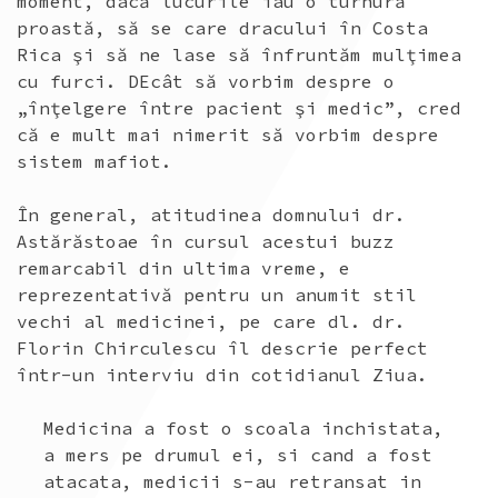
moment, dacă lucurile iau o turnură
proastă, să se care dracului în Costa
Rica şi să ne lase să înfruntăm mulţimea
cu furci. DEcât să vorbim despre o
„înţelgere între pacient şi medic”, cred
că e mult mai nimerit să vorbim despre
sistem mafiot.
În general, atitudinea domnului dr.
Astărăstoae în cursul acestui buzz
remarcabil din ultima vreme, e
reprezentativă pentru un anumit stil
vechi al medicinei, pe care dl. dr.
Florin Chirculescu îl descrie perfect
într-un interviu din cotidianul Ziua.
Medicina a fost o scoala inchistata,
a mers pe drumul ei, si cand a fost
atacata, medicii s-au retransat in