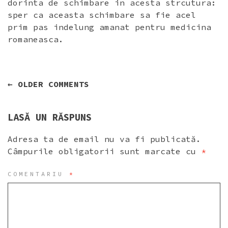
dorinta de schimbare in acesta strcutura:
sper ca aceasta schimbare sa fie acel
prim pas indelung amanat pentru medicina
romaneasca.
NAVIGARE
← OLDER COMMENTS
ÎN
COMENTARII
LASĂ UN RĂSPUNS
Adresa ta de email nu va fi publicată.
Câmpurile obligatorii sunt marcate cu
*
COMENTARIU
*