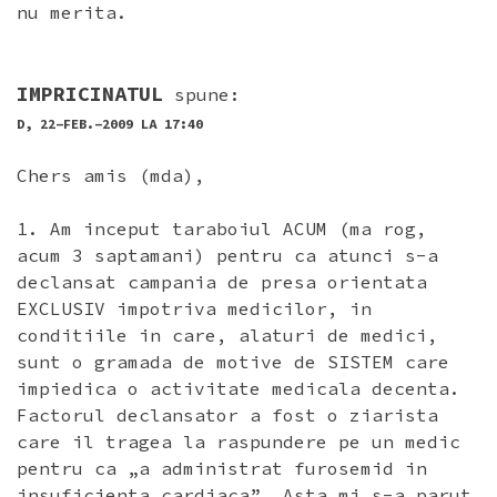
nu merita.
IMPRICINATUL
spune:
D, 22-FEB.-2009 LA 17:40
Chers amis (mda),
1. Am inceput taraboiul ACUM (ma rog,
acum 3 saptamani) pentru ca atunci s-a
declansat campania de presa orientata
EXCLUSIV impotriva medicilor, in
conditiile in care, alaturi de medici,
sunt o gramada de motive de SISTEM care
impiedica o activitate medicala decenta.
Factorul declansator a fost o ziarista
care il tragea la raspundere pe un medic
pentru ca „a administrat furosemid in
insuficienta cardiaca”. Asta mi s-a parut