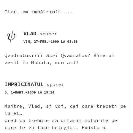
Clar, am îmbătrînit …..
VLAD
spune:
VIN, 27-FEB.-2009 LA 08:03
Qvadratus????
Acel
Qvadratus? Bine ai
venit în Mahala, mon ami!
IMPRICINATUL
spune:
D, 1-MART.-2009 LA 19:14
Maitre, Vlad, si voi, cei care treceti pe
la el…
Cred ca trebuie sa urmarim mutarile pe
care le va face Colegiul. Exista o