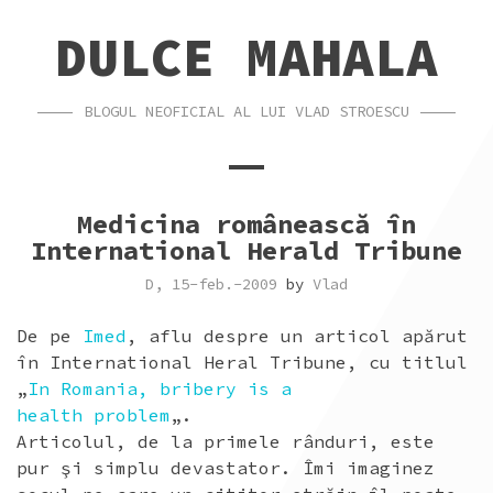
SKIP
SKIP
DULCE MAHALA
TO
TO
CONTENT
FOOTER
BLOGUL NEOFICIAL AL LUI VLAD STROESCU
Medicina românească în
International Herald Tribune
D, 15-feb.-2009
by
Vlad
De pe
Imed
, aflu despre un articol apărut
în International Heral Tribune, cu titlul
„
In Romania, bribery is a
health problem
„.
Articolul, de la primele rânduri, este
pur şi simplu devastator. Îmi imaginez