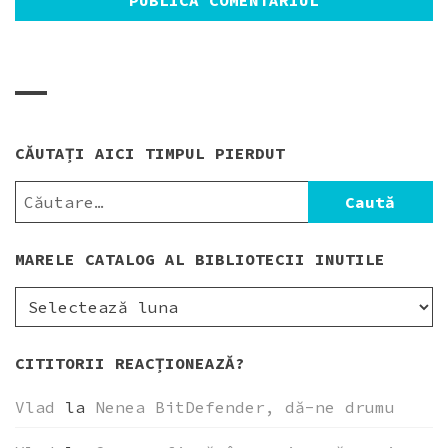
CĂUTAȚI AICI TIMPUL PIERDUT
CAUTĂ
DUPĂ:
MARELE CATALOG AL BIBLIOTECII INUTILE
MARELE
CATALOG
AL
CITITORII REACȚIONEAZĂ?
BIBLIOTECII
INUTILE
Vlad
la
Nenea BitDefender, dă-ne drumu