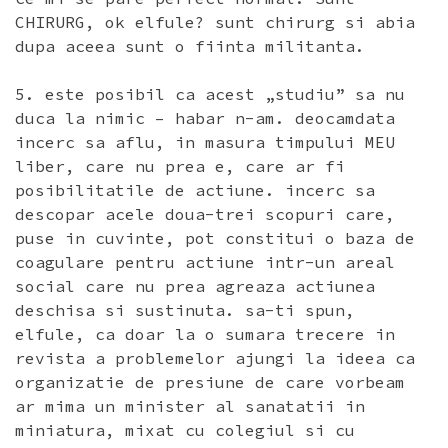
CHIRURG, ok elfule? sunt chirurg si abia
dupa aceea sunt o fiinta militanta.
5. este posibil ca acest „studiu” sa nu
duca la nimic – habar n-am. deocamdata
incerc sa aflu, in masura timpului MEU
liber, care nu prea e, care ar fi
posibilitatile de actiune. incerc sa
descopar acele doua-trei scopuri care,
puse in cuvinte, pot constitui o baza de
coagulare pentru actiune intr-un areal
social care nu prea agreaza actiunea
deschisa si sustinuta. sa-ti spun,
elfule, ca doar la o sumara trecere in
revista a problemelor ajungi la ideea ca
organizatie de presiune de care vorbeam
ar mima un minister al sanatatii in
miniatura, mixat cu colegiul si cu