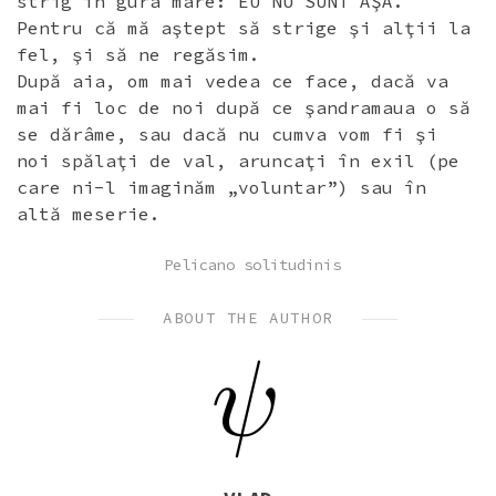
strig în gura mare: EU NU SUNT AŞA.
Pentru că mă aştept să strige şi alţii la
fel, şi să ne regăsim.
După aia, om mai vedea ce face, dacă va
mai fi loc de noi după ce şandramaua o să
se dărâme, sau dacă nu cumva vom fi şi
noi spălaţi de val, aruncaţi în exil (pe
care ni-l imaginăm „voluntar”) sau în
altă meserie.
POSTED
Pelicano solitudinis
IN
ABOUT THE AUTHOR