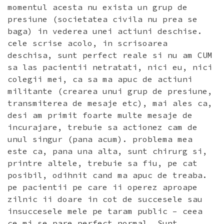
momentul acesta nu exista un grup de
presiune (societatea civila nu prea se
baga) in vederea unei actiuni deschise.
cele scrise acolo, in scrisoarea
deschisa, sunt perfect reale si nu am CUM
sa las pacientii netratati, nici eu, nici
colegii mei, ca sa ma apuc de actiuni
militante (crearea unui grup de presiune,
transmiterea de mesaje etc), mai ales ca,
desi am primit foarte multe mesaje de
incurajare, trebuie sa actionez cam de
unul singur (pana acum). problema mea
este ca, pana una alta, sunt chirurg si,
printre altele, trebuie sa fiu, pe cat
posibil, odihnit cand ma apuc de treaba.
pe pacientii pe care ii operez aproape
zilnic ii doare in cot de succesele sau
insuccesele mele pe taram public – ceea
ce mi se pare perfect normal. Sunt