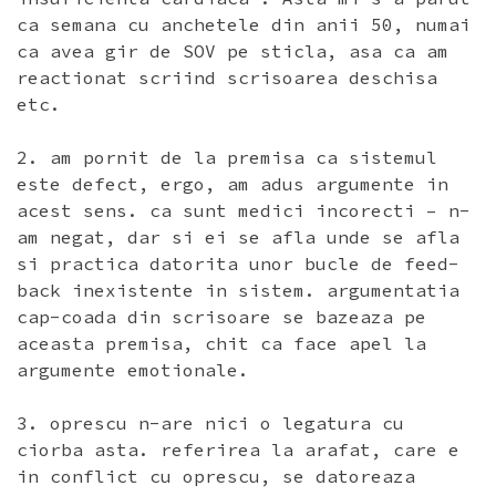
ca semana cu anchetele din anii 50, numai
ca avea gir de SOV pe sticla, asa ca am
reactionat scriind scrisoarea deschisa
etc.
2. am pornit de la premisa ca sistemul
este defect, ergo, am adus argumente in
acest sens. ca sunt medici incorecti – n-
am negat, dar si ei se afla unde se afla
si practica datorita unor bucle de feed-
back inexistente in sistem. argumentatia
cap-coada din scrisoare se bazeaza pe
aceasta premisa, chit ca face apel la
argumente emotionale.
3. oprescu n-are nici o legatura cu
ciorba asta. referirea la arafat, care e
in conflict cu oprescu, se datoreaza