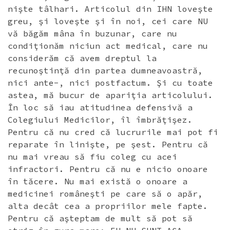
nişte tâlhari. Articolul din IHN loveşte
greu, şi loveşte şi în noi, cei care NU
vă băgăm mâna în buzunar, care nu
condiţionăm niciun act medical, care nu
considerăm că avem dreptul la
recunoştinţă din partea dumneavoastră,
nici ante-, nici postfactum. Şi cu toate
astea, mă bucur de apariţia articolului.
În loc să iau atitudinea defensivă a
Colegiului Medicilor, îl îmbrăţişez.
Pentru că nu cred că lucrurile mai pot fi
reparate în linişte, pe şest. Pentru că
nu mai vreau să fiu coleg cu acei
infractori. Pentru că nu e nicio onoare
în tăcere. Nu mai există o onoare a
medicinei româneşti pe care să o apăr,
alta decât cea a propriilor mele fapte.
Pentru că aşteptam de mult să pot să