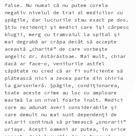
false. Nu numai că nu putem corela
negativ nivelul de trai al medicilor cu
şpăgile, dar lucrurile stau exact pe dos.
Ştiu rezidenţi şi medici care îşi cârpesc
blugii, merg cu tramvaiul la spital şi
mai degrabă ar crăpa decât să accepte
această „charité” de care vorbeşte
angelic dr. Astărăstoae. Mai mult, chiar
dacă ar face-o, veniturile astfel
căpătate nu cred că ar fi suficiente să
plătească nici a zecea parte din chiria
la garsonieră. Şpăgile, condiţionarea,
toate aceste crime au loc cu amploare
maximă la un nivel foarte înalt. Medici
care au adunat averi considerabile şi
care demult nu mai sunt dependenţi de
salarii continuă să primească „onorarii”
uriaşe. Aceşti oameni ar putea, în orice