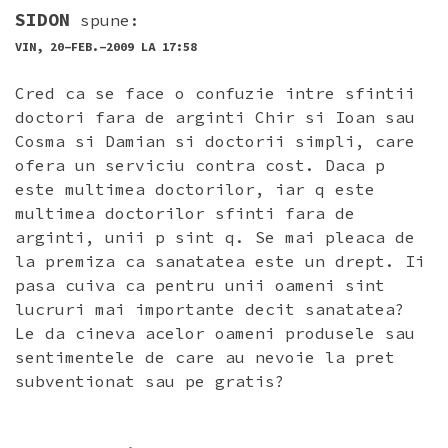
COMENTARII
SIDON
spune:
VIN, 20-FEB.-2009 LA 17:58
Cred ca se face o confuzie intre sfintii
doctori fara de arginti Chir si Ioan sau
Cosma si Damian si doctorii simpli, care
ofera un serviciu contra cost. Daca p
este multimea doctorilor, iar q este
multimea doctorilor sfinti fara de
arginti, unii p sint q. Se mai pleaca de
la premiza ca sanatatea este un drept. Ii
pasa cuiva ca pentru unii oameni sint
lucruri mai importante decit sanatatea?
Le da cineva acelor oameni produsele sau
sentimentele de care au nevoie la pret
subventionat sau pe gratis?