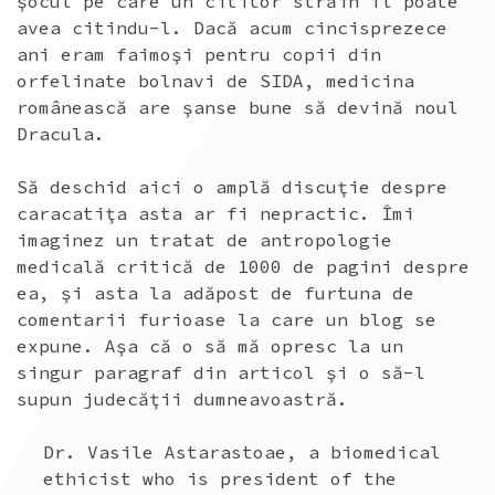
şocul pe care un cititor străin îl poate
avea citindu-l. Dacă acum cincisprezece
ani eram faimoşi pentru copii din
orfelinate bolnavi de SIDA, medicina
românească are şanse bune să devină noul
Dracula.
Să deschid aici o amplă discuţie despre
caracatiţa asta ar fi nepractic. Îmi
imaginez un tratat de antropologie
medicală critică de 1000 de pagini despre
ea, şi asta la adăpost de furtuna de
comentarii furioase la care un blog se
expune. Aşa că o să mă opresc la un
singur paragraf din articol şi o să-l
supun judecăţii dumneavoastră.
Dr. Vasile Astarastoae, a biomedical
ethicist who is president of the