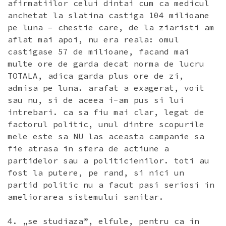
afirmatiilor celui dintai cum ca medicul
anchetat la slatina castiga 104 milioane
pe luna – chestie care, de la ziaristi am
aflat mai apoi, nu era reala: omul
castigase 57 de milioane, facand mai
multe ore de garda decat norma de lucru
TOTALA, adica garda plus ore de zi,
admisa pe luna. arafat a exagerat, voit
sau nu, si de aceea i-am pus si lui
intrebari. ca sa fiu mai clar, legat de
factorul politic, unul dintre scopurile
mele este sa NU las aceasta campanie sa
fie atrasa in sfera de actiune a
partidelor sau a politicienilor. toti au
fost la putere, pe rand, si nici un
partid politic nu a facut pasi seriosi in
ameliorarea sistemului sanitar.
4. „se studiaza”, elfule, pentru ca in