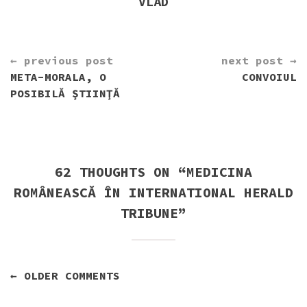
VLAD
CONTINUE
← previous post
next post →
READING
META-MORALA, O
CONVOIUL
POSIBILĂ ŞTIINŢĂ
62 THOUGHTS ON “
MEDICINA
ROMÂNEASCĂ ÎN INTERNATIONAL HERALD
TRIBUNE
”
NAVIGARE
← OLDER COMMENTS
ÎN