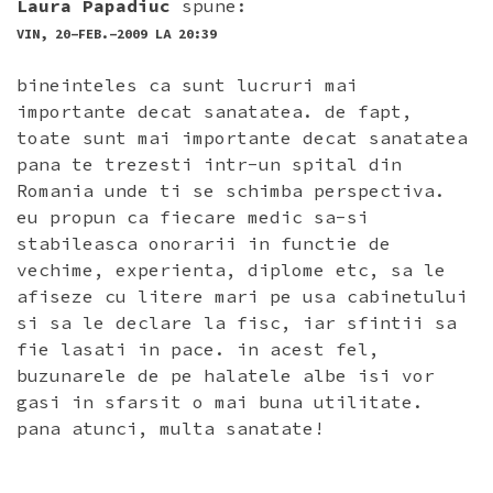
Laura Papadiuc
spune:
VIN, 20-FEB.-2009 LA 20:39
bineinteles ca sunt lucruri mai
importante decat sanatatea. de fapt,
toate sunt mai importante decat sanatatea
pana te trezesti intr-un spital din
Romania unde ti se schimba perspectiva.
eu propun ca fiecare medic sa-si
stabileasca onorarii in functie de
vechime, experienta, diplome etc, sa le
afiseze cu litere mari pe usa cabinetului
si sa le declare la fisc, iar sfintii sa
fie lasati in pace. in acest fel,
buzunarele de pe halatele albe isi vor
gasi in sfarsit o mai buna utilitate.
pana atunci, multa sanatate!