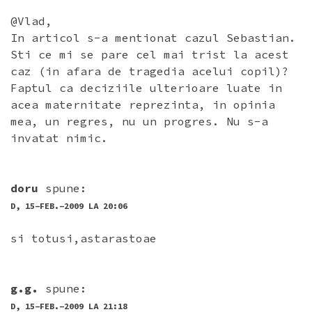
@Vlad,
In articol s-a mentionat cazul Sebastian.
Sti ce mi se pare cel mai trist la acest
caz (in afara de tragedia acelui copil)?
Faptul ca deciziile ulterioare luate in
acea maternitate reprezinta, in opinia
mea, un regres, nu un progres. Nu s-a
invatat nimic.
doru
spune:
D, 15-FEB.-2009 LA 20:06
si totusi,astarastoae
g.g.
spune:
D, 15-FEB.-2009 LA 21:18