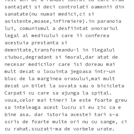
santajati si deci controlati oamenii din
sanatate(nu numai medici,ci si
asistente,moase,infirmiere).in paranoia
lui, comunismul a desfiintat onorariul
legal al medicului care ii conferea
acestuia prestanta si
demnitate,transformandu-l in ilegalul
ciubuc,degradant si imoral,dar atat de
necesar medicilor care isi doreau mai
mult decat o locuinta jegoasa intr-un
bloc de la marginea orasului,mai mult
decat un bilet la sovata sau o bicicleta
Carpati cu care sa ajunga la spital.
voua,celor mai tineri le este foarte greu
sa inteleaga acest lucru si eu zic ca e
bine asa. dar istoria acestei tari s-a
scris de foarte multe ori nu cu sange, ci
cu rahat.scuzati-ma de vorbele urate.