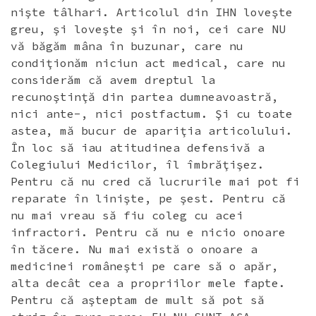
nişte tâlhari. Articolul din IHN loveşte
greu, şi loveşte şi în noi, cei care NU
vă băgăm mâna în buzunar, care nu
condiţionăm niciun act medical, care nu
considerăm că avem dreptul la
recunoştinţă din partea dumneavoastră,
nici ante-, nici postfactum. Şi cu toate
astea, mă bucur de apariţia articolului.
În loc să iau atitudinea defensivă a
Colegiului Medicilor, îl îmbrăţişez.
Pentru că nu cred că lucrurile mai pot fi
reparate în linişte, pe şest. Pentru că
nu mai vreau să fiu coleg cu acei
infractori. Pentru că nu e nicio onoare
în tăcere. Nu mai există o onoare a
medicinei româneşti pe care să o apăr,
alta decât cea a propriilor mele fapte.
Pentru că aşteptam de mult să pot să