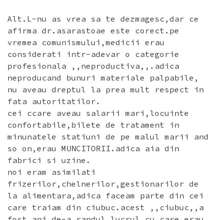
Alt.L-nu as vrea sa te dezmagesc,dar ce
afirma dr.asarastoae este corect.pe
vremea comunismului,medicii erau
considerati intr-adevar o categorie
profesionala ,,neproductiva,,.adica
neproducand bunuri materiale palpabile,
nu aveau dreptul la prea mult respect in
fata autoritatilor.
cei ccare aveau salarii mari,locuinte
confortabile,bilete de tratament in
minunatele statiuni de pe malul marii and
so on,erau MUNCITORII.adica aia din
fabrici si uzine.
noi eram asimilati
frizerilor,chelnerilor,gestionarilor de
la alimentara,adica faceam parte din cei
care traiam din ciubuc.acest ,,ciubuc,,a
fost ani de-a randul lucrul cu care erau