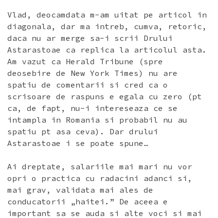
Vlad, deocamdata m-am uitat pe articol in
diagonala, dar ma intreb, cumva, retoric,
daca nu ar merge sa-i scrii Drului
Astarastoae ca replica la articolul asta.
Am vazut ca Herald Tribune (spre
deosebire de New York Times) nu are
spatiu de comentarii si cred ca o
scrisoare de raspuns e egala cu zero (pt
ca, de fapt, nu-i intereseaza ce se
intampla in Romania si probabil nu au
spatiu pt asa ceva). Dar drului
Astarastoae i se poate spune…
Ai dreptate, salariile mai mari nu vor
opri o practica cu radacini adanci si,
mai grav, validata mai ales de
conducatorii „haitei.” De aceea e
important sa se auda si alte voci si mai