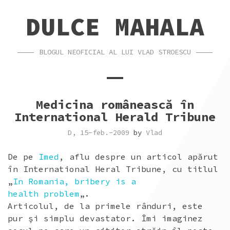
SKIP
SKIP
DULCE MAHALA
TO
TO
CONTENT
FOOTER
BLOGUL NEOFICIAL AL LUI VLAD STROESCU
Medicina românească în
International Herald Tribune
D, 15-feb.-2009
by
Vlad
De pe
Imed
, aflu despre un articol apărut
în International Heral Tribune, cu titlul
„
In Romania, bribery is a
health problem
„.
Articolul, de la primele rânduri, este
pur şi simplu devastator. Îmi imaginez