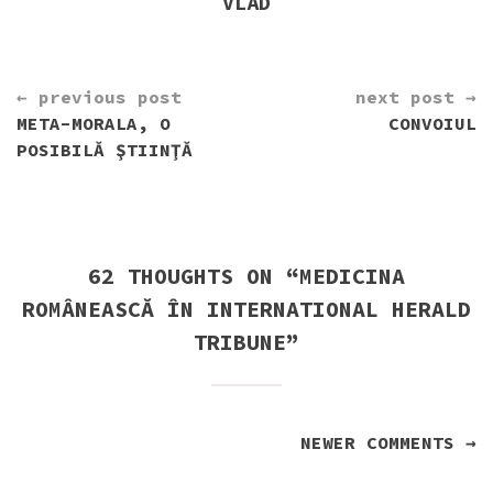
VLAD
CONTINUE
← previous post
next post →
READING
META-MORALA, O
CONVOIUL
POSIBILĂ ŞTIINŢĂ
62 THOUGHTS ON “
MEDICINA
ROMÂNEASCĂ ÎN INTERNATIONAL HERALD
TRIBUNE
”
NAVIGARE
NEWER COMMENTS →
ÎN