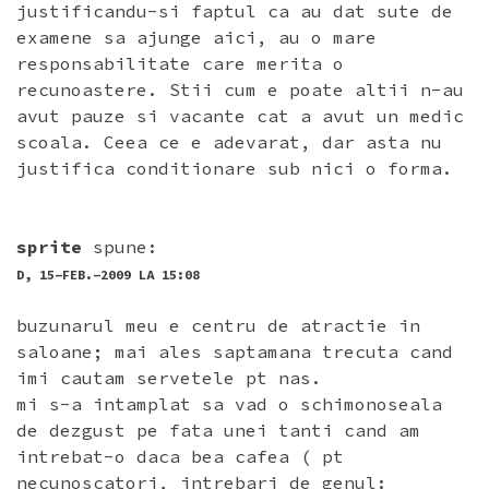
justificandu-si faptul ca au dat sute de
examene sa ajunge aici, au o mare
responsabilitate care merita o
recunoastere. Stii cum e poate altii n-au
avut pauze si vacante cat a avut un medic
scoala. Ceea ce e adevarat, dar asta nu
justifica conditionare sub nici o forma.
sprite
spune:
D, 15-FEB.-2009 LA 15:08
buzunarul meu e centru de atractie in
saloane; mai ales saptamana trecuta cand
imi cautam servetele pt nas.
mi s-a intamplat sa vad o schimonoseala
de dezgust pe fata unei tanti cand am
intrebat-o daca bea cafea ( pt
necunoscatori, intrebari de genul: