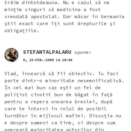
trăim dintotdeauna. Nu e cazul să ne
minţim singuri că medicina a fost
vreodată apostolat. Dar măcar în Germania
ştii exact care îţi sunt drepturile şi
obligaţiile.
STEFANTALPALARU
spune:
D, 15-FEB.-2009 LA 18:48
Vlad, încearcă să fii obiectiv. Tu faci
parte dintr-o minoritate nesemnificativă.
În cel mai bun caz eşti un fel de
poliţist cinstit bun de băgat în faţă
pentru a repera onoarea breslei, după
care te întorci în rolul de posibil
turnător în mijlocul mafiei. Discuţia nu
e despre oameni ca tine, ci despre cum
operează majoritatea actorilor din