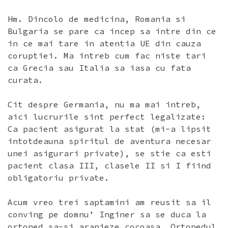
Hm. Dincolo de medicina, Romania si
Bulgaria se pare ca incep sa intre din ce
in ce mai tare in atentia UE din cauza
coruptiei. Ma intreb cum fac niste tari
ca Grecia sau Italia sa iasa cu fata
curata.
Cit despre Germania, nu ma mai intreb,
aici lucrurile sint perfect legalizate:
Ca pacient asigurat la stat (mi-a lipsit
intotdeauna spiritul de aventura necesar
unei asigurari private), se stie ca esti
pacient clasa III, clasele II si I fiind
obligatoriu private.
Acum vreo trei saptamini am reusit sa il
conving pe domnu’ Inginer sa se duca la
ortoped sa-si aranjeze cocoasa. Ortopedul