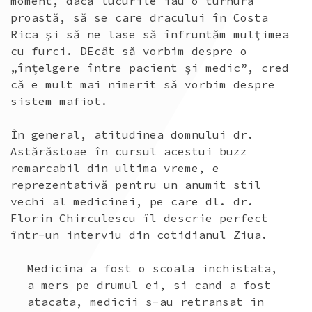
moment, dacă lucurile iau o turnură
proastă, să se care dracului în Costa
Rica şi să ne lase să înfruntăm mulţimea
cu furci. DEcât să vorbim despre o
„înţelgere între pacient şi medic”, cred
că e mult mai nimerit să vorbim despre
sistem mafiot.
În general, atitudinea domnului dr.
Astărăstoae în cursul acestui buzz
remarcabil din ultima vreme, e
reprezentativă pentru un anumit stil
vechi al medicinei, pe care dl. dr.
Florin Chirculescu îl descrie perfect
într-un interviu din cotidianul Ziua.
Medicina a fost o scoala inchistata,
a mers pe drumul ei, si cand a fost
atacata, medicii s-au retransat in