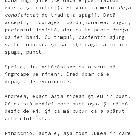
bună îngrijire (ce dacă e post-factum,
există şi control). El vine la medic
deja
condiţionat
de tradiţia şpăgii. Dacă
accepţi, încurajezi condiţionarea. Sigur,
pacientul insistă, dar nu te poate
forţa
să iei bani. Cu timpul, pacienţii ajung
să te cunoască şi să înţeleagă că nu iei
şpagă, punct.
Sprite, dr. Astărăstoae nu a vrut să
îngroape pe nimeni. Cred doar că e
depăşit de evenimente.
Andreea, exact asta ziceam şi eu în post.
Că există medici care sunt aşa. Şi că mă
dezic de ei. Şi că mă bucur că a apărut
articolul ăsta.
Pinocchio, asta e, aşa fost lumea în care