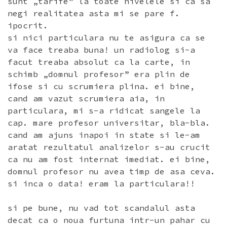
sunt „tarife” la toate nivelele si ca sa
negi realitatea asta mi se pare f.
ipocrit.
si nici particulara nu te asigura ca se
va face treaba buna! un radiolog si-a
facut treaba absolut ca la carte, in
schimb „domnul profesor” era plin de
ifose si cu scrumiera plina. ei bine,
cand am vazut scrumiera aia, in
particulara, mi s-a ridicat sangele la
cap. mare profesor universitar, bla-bla.
cand am ajuns inapoi in state si le-am
aratat rezultatul analizelor s-au crucit
ca nu am fost internat imediat. ei bine,
domnul profesor nu avea timp de asa ceva.
si inca o data! eram la particulara!!
si pe bune, nu vad tot scandalul asta
decat ca o noua furtuna intr-un pahar cu