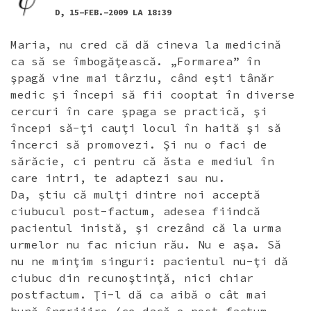
D, 15-FEB.-2009 LA 18:39
Maria, nu cred că dă cineva la medicină
ca să se îmbogăţească. „Formarea” în
şpagă vine mai târziu, când eşti tânăr
medic şi începi să fii cooptat în diverse
cercuri în care şpaga se practică, şi
începi să-ţi cauţi locul în haită şi să
încerci să promovezi. Şi nu o faci de
sărăcie, ci pentru că ăsta e mediul în
care intri, te adaptezi sau nu.
Da, ştiu că mulţi dintre noi acceptă
ciubucul post-factum, adesea fiindcă
pacientul inistă, şi crezând că la urma
urmelor nu fac niciun rău. Nu e aşa. Să
nu ne minţim singuri: pacientul nu-ţi dă
ciubuc din recunoştinţă, nici chiar
postfactum. Ţi-l dă ca aibă o cât mai