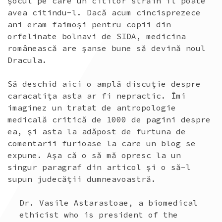
şocul pe care un cititor străin îl poate
avea citindu-l. Dacă acum cincisprezece
ani eram faimoşi pentru copii din
orfelinate bolnavi de SIDA, medicina
românească are şanse bune să devină noul
Dracula.
Să deschid aici o amplă discuţie despre
caracatiţa asta ar fi nepractic. Îmi
imaginez un tratat de antropologie
medicală critică de 1000 de pagini despre
ea, şi asta la adăpost de furtuna de
comentarii furioase la care un blog se
expune. Aşa că o să mă opresc la un
singur paragraf din articol şi o să-l
supun judecăţii dumneavoastră.
Dr. Vasile Astarastoae, a biomedical
ethicist who is president of the