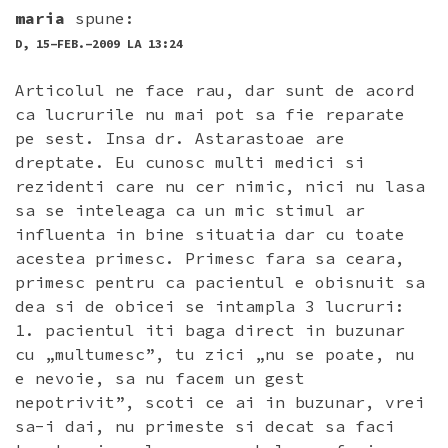
COMENTARII
maria
spune:
D, 15-FEB.-2009 LA 13:24
Articolul ne face rau, dar sunt de acord
ca lucrurile nu mai pot sa fie reparate
pe sest. Insa dr. Astarastoae are
dreptate. Eu cunosc multi medici si
rezidenti care nu cer nimic, nici nu lasa
sa se inteleaga ca un mic stimul ar
influenta in bine situatia dar cu toate
acestea primesc. Primesc fara sa ceara,
primesc pentru ca pacientul e obisnuit sa
dea si de obicei se intampla 3 lucruri:
1. pacientul iti baga direct in buzunar
cu „multumesc”, tu zici „nu se poate, nu
e nevoie, sa nu facem un gest
nepotrivit”, scoti ce ai in buzunar, vrei
sa-i dai, nu primeste si decat sa faci