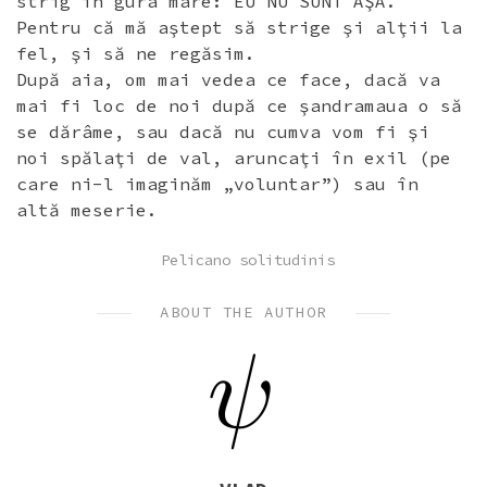
strig în gura mare: EU NU SUNT AŞA.
Pentru că mă aştept să strige şi alţii la
fel, şi să ne regăsim.
După aia, om mai vedea ce face, dacă va
mai fi loc de noi după ce şandramaua o să
se dărâme, sau dacă nu cumva vom fi şi
noi spălaţi de val, aruncaţi în exil (pe
care ni-l imaginăm „voluntar”) sau în
altă meserie.
POSTED
Pelicano solitudinis
IN
ABOUT THE AUTHOR