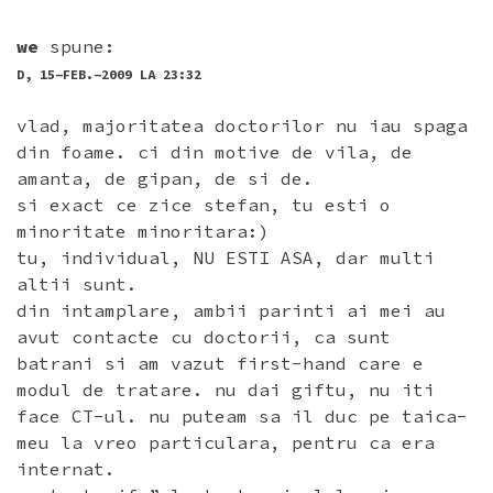
we
spune:
D, 15-FEB.-2009 LA 23:32
vlad, majoritatea doctorilor nu iau spaga
din foame. ci din motive de vila, de
amanta, de gipan, de si de.
si exact ce zice stefan, tu esti o
minoritate minoritara:)
tu, individual, NU ESTI ASA, dar multi
altii sunt.
din intamplare, ambii parinti ai mei au
avut contacte cu doctorii, ca sunt
batrani si am vazut first-hand care e
modul de tratare. nu dai giftu, nu iti
face CT-ul. nu puteam sa il duc pe taica-
meu la vreo particulara, pentru ca era
internat.