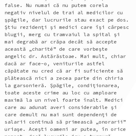
false. Nu numai că nu putem corela
negativ nivelul de trai al medicilor cu
şpăgile, dar lucrurile stau exact pe dos.
Ştiu rezidenţi şi medici care îşi cârpesc
blugii, merg cu tramvaiul la spital şi
mai degrabă ar crăpa decât să accepte
această „charité” de care vorbeşte
angelic dr. Astărăstoae. Mai mult, chiar
dacă ar face-o, veniturile astfel
căpătate nu cred că ar fi suficiente să
plătească nici a zecea parte din chiria
la garsonieră. Şpăgile, condiţionarea,
toate aceste crime au loc cu amploare
maximă la un nivel foarte înalt. Medici
care au adunat averi considerabile şi
care demult nu mai sunt dependenţi de
salarii continuă să primească „onorarii”
uriaşe. Aceşti oameni ar putea, în orice