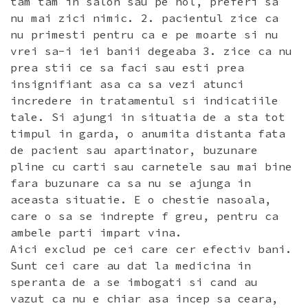
tam tam in salon sau pe hol, preferi sa
nu mai zici nimic. 2. pacientul zice ca
nu primesti pentru ca e pe moarte si nu
vrei sa-i iei banii degeaba 3. zice ca nu
prea stii ce sa faci sau esti prea
insignifiant asa ca sa vezi atunci
incredere in tratamentul si indicatiile
tale. Si ajungi in situatia de a sta tot
timpul in garda, o anumita distanta fata
de pacient sau apartinator, buzunare
pline cu carti sau carnetele sau mai bine
fara buzunare ca sa nu se ajunga in
aceasta situatie. E o chestie nasoala,
care o sa se indrepte f greu, pentru ca
ambele parti impart vina.
Aici exclud pe cei care cer efectiv bani.
Sunt cei care au dat la medicina in
speranta de a se imbogati si cand au
vazut ca nu e chiar asa incep sa ceara,