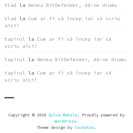
INUTILE
Vlad
la
Nenea BitDefender, dă-ne drumu
Vlad
la
Cum ar fi să încep iar să scriu
aici?
tapirul
la
Cum ar fi să încep iar să
scriu aici?
tapirul
la
Nenea BitDefender, dă-ne drumu
tapirul
la
Cum ar fi să încep iar să
scriu aici?
Copyright © 2026
Dulce Mahala
. Proudly powered by
WordPress
.
Theme design by
Cockatoo
.