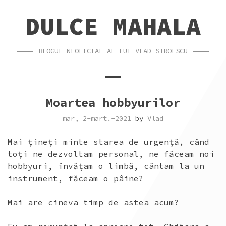
SKIP
SKIP
DULCE MAHALA
TO
TO
CONTENT
FOOTER
BLOGUL NEOFICIAL AL LUI VLAD STROESCU
Moartea hobbyurilor
mar, 2-mart.-2021
by
Vlad
Mai țineți minte starea de urgență, când
toți ne dezvoltam personal, ne făceam noi
hobbyuri, învățam o limbă, cântam la un
instrument, făceam o pâine?
Mai are cineva timp de astea acum?