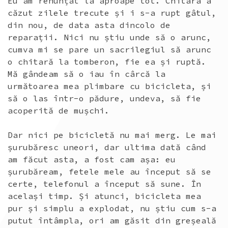
Eu am renunțat la aproape tot. Chitara a
căzut zilele trecute și i s-a rupt gâtul,
din nou, de data asta dincolo de
reparații. Nici nu știu unde să o arunc,
cumva mi se pare un sacrilegiul să arunc
o chitară la tomberon, fie ea și ruptă.
Mă gândeam să o iau în cârcă la
următoarea mea plimbare cu bicicleta, și
să o las într-o pădure, undeva, să fie
acoperită de mușchi.
Dar nici pe bicicletă nu mai merg. Le mai
șurubăresc uneori, dar ultima dată când
am făcut asta, a fost cam așa: eu
șurubăream, fetele mele au început să se
certe, telefonul a început să sune. În
același timp. Și atunci, bicicleta mea
pur și simplu a explodat, nu știu cum s-a
putut întâmpla, ori am găsit din greșeală