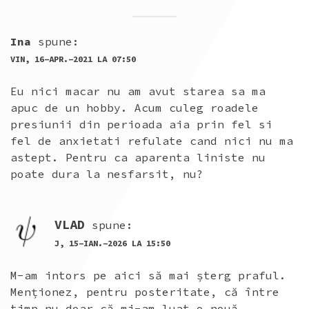
Ina
spune:
VIN, 16-APR.-2021 LA 07:50
Eu nici macar nu am avut starea sa ma
apuc de un hobby. Acum culeg roadele
presiunii din perioada aia prin fel si
fel de anxietati refulate cand nici nu ma
astept. Pentru ca aparenta liniste nu
poate dura la nesfarsit, nu?
VLAD
spune:
J, 15-IAN.-2026 LA 15:50
M-am intors pe aici să mai șterg praful.
Menționez, pentru posteritate, că între
timp nu doar că mi-am luat o nouă