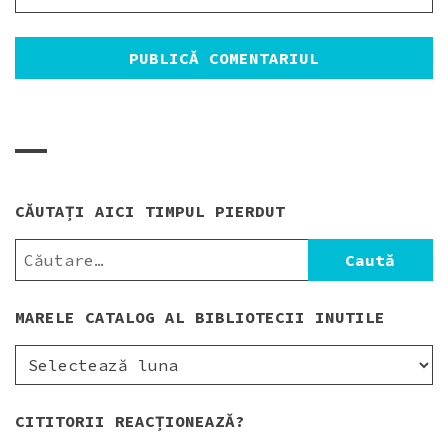
CĂUTAȚI AICI TIMPUL PIERDUT
CAUTĂ
DUPĂ:
MARELE CATALOG AL BIBLIOTECII INUTILE
MARELE
CATALOG
AL
CITITORII REACȚIONEAZĂ?
BIBLIOTECII