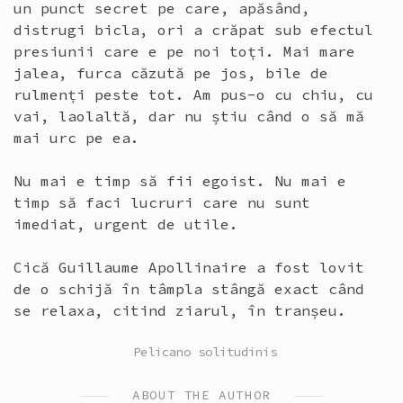
un punct secret pe care, apăsând,
distrugi bicla, ori a crăpat sub efectul
presiunii care e pe noi toți. Mai mare
jalea, furca căzută pe jos, bile de
rulmenți peste tot. Am pus-o cu chiu, cu
vai, laolaltă, dar nu știu când o să mă
mai urc pe ea.
Nu mai e timp să fii egoist. Nu mai e
timp să faci lucruri care nu sunt
imediat, urgent de utile.
Cică Guillaume Apollinaire a fost lovit
de o schijă în tâmpla stângă exact când
se relaxa, citind ziarul, în tranșeu.
POSTED
Pelicano solitudinis
IN
ABOUT THE AUTHOR