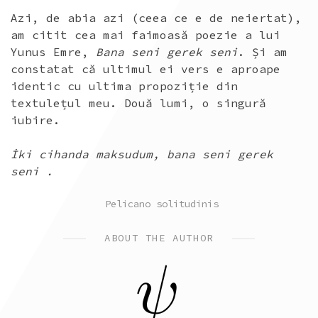
Azi, de abia azi (ceea ce e de neiertat),
am citit cea mai faimoasă poezie a lui
Yunus Emre,
Bana seni gerek seni
. Și am
constatat că ultimul ei vers e aproape
identic cu ultima propoziție din
textulețul meu. Două lumi, o singură
iubire.
İki cihanda maksudum, bana seni gerek
seni .
POSTED
Pelicano solitudinis
IN
ABOUT THE AUTHOR