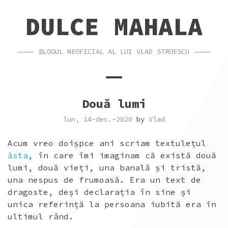
SKIP
SKIP
DULCE MAHALA
TO
TO
CONTENT
FOOTER
BLOGUL NEOFICIAL AL LUI VLAD STROESCU
Două lumi
lun, 14-dec.-2020
by
Vlad
Acum vreo doișpce ani scriam textulețul
ăsta
, în care îmi imaginam că există două
lumi, două vieți, una banală și tristă,
una nespus de frumoasă. Era un text de
dragoste, deși declarația în sine și
unica referință la persoana iubită era în
ultimul rând.